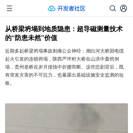
从桥梁坍塌到地质隐患：超导磁测量技术
的“防患未然”价值
近期多起桥梁坍塌事故刺痛公众神经：潮白河大桥因电缆
起火引发的连锁坍塌，陕西严坪村大桥在山洪中轰然倒
塌，贵州老桥在岁月侵蚀中折腰而断。这些悲剧背后，既
有突发灾害的不可抗力，也暴露出基础设施安全监测的短
板。