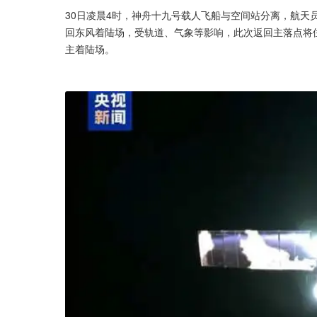
30日凌晨4时，神舟十九号载人飞船与空间站分离，航天
回东风着陆场，受轨道、气象等影响，此次返回主落点将
主着陆场。