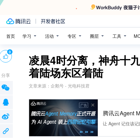
学习
活动
专区
圈层
工具
首页
M
0
凌晨4时分离，神舟十
着陆场东区着陆
分享
文章来源：
企鹅号 - 光电科技君
广告
腾讯云Agent 
让 Agent 记