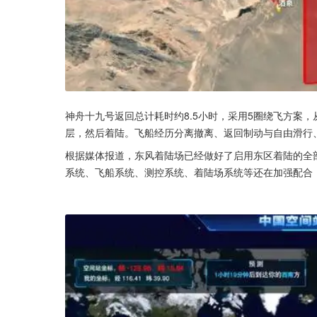
神舟十九号返回总计耗时约8.5小时，采用5圈绕飞方案，
层，然后着陆。飞船经历分离撤离、返回制动与自由滑行
根据媒体报道，东风着陆场已经做好了启用东区着陆的全
系统、飞船系统、测控系统、着陆场系统等还在加强配合，