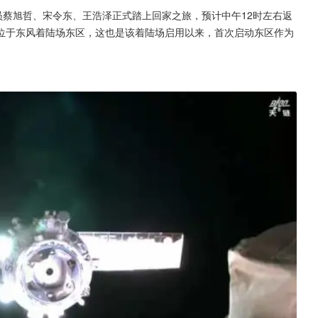
员蔡旭哲、宋令东、王浩泽正式踏上回家之旅，预计中午12时左右返
位于东风着陆场东区，这也是该着陆场启用以来，首次启动东区作为