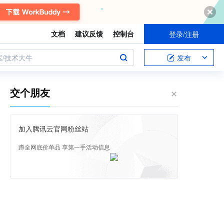
文档
建议反馈
控制台
登录/注册
案/技术大牛
发布
交个朋友
加入腾讯云官网粉丝站
蹲全网底价单品 享第一手活动信息