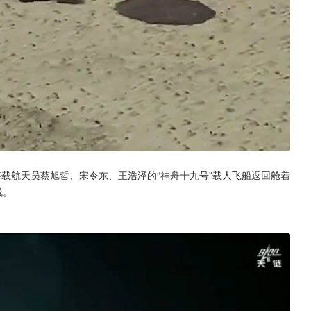
），搭载航天员蔡旭哲、宋令东、王浩泽的“神舟十九号”载人飞船返回舱着
成。