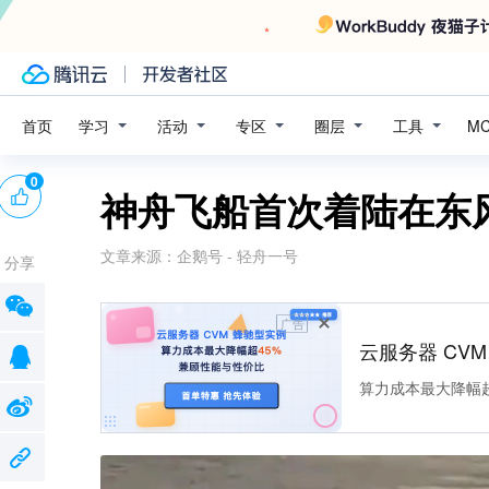
学习
活动
专区
圈层
工具
首页
M
0
神舟飞船首次着陆在东
文章来源：
企鹅号 - 轻舟一号
分享
广告
云服务器 CV
算力成本最大降幅超