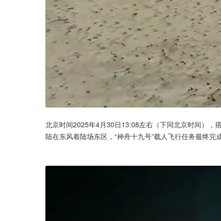
北京时间2025年4月30日13:08左右（下同北京时间
陆在东风着陆场东区，“神舟十九号”载人飞行任务最终完