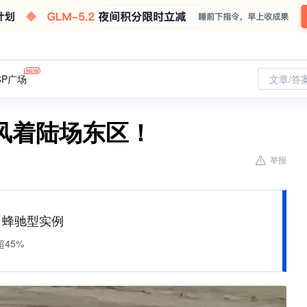
CP广场
文章/答
风着陆场东区！
举报
M 蜂驰型实例
45%