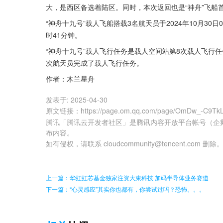
大，是西区备选着陆区。同时，本次返回也是“神舟”飞船
“神舟十九号”载人飞船搭载3名航天员于2024年10月30
时41分钟。
“神舟十九号”载人飞行任务是载人空间站第8次载人飞行任
次航天员完成了载人飞行任务。
作者：木兰星舟
发表于:
2025-04-30
原文链接
：
https://page.om.qq.com/page/OmDw_-C9T
腾讯「腾讯云开发者社区」是腾讯内容开放平台帐号（企
布内容。
如有侵权，请联系 cloudcommunity@tencent.com 删除
上一篇：华虹虹芯基金独家注资大束科技 加码半导体业务赛道
下一篇：“心灵感应”其实你也都有，你尝试过吗？恐怖。。。