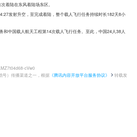
首次着陆在东风着陆场东区。
日04:27发射升空，至完成着陆，整个载人飞行任务持续时长182天8小
务和中国载人航天工程第14次载人飞行任务。至此，中国24人38人
kLMZ7t04d68-cVw0
鹅号）传播渠道之一，根据
《腾讯内容开放平台服务协议》
转载发
。