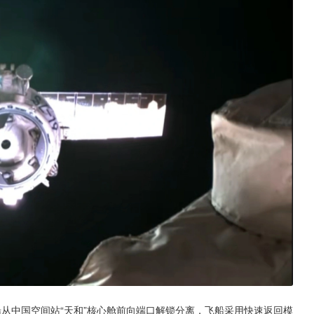
人飞船从中国空间站“天和”核心舱前向端口解锁分离，飞船采用快速返回模