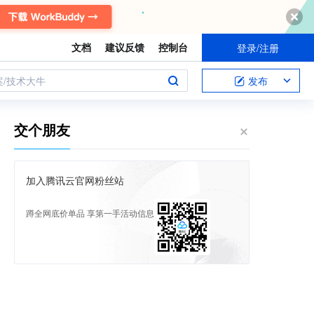
文档
建议反馈
控制台
登录/注册
案/技术大牛
发布
交个朋友
加入腾讯云官网粉丝站
蹲全网底价单品 享第一手活动信息