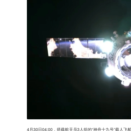
4月30日04:00，搭载航天员3人组的“神舟十九号”载