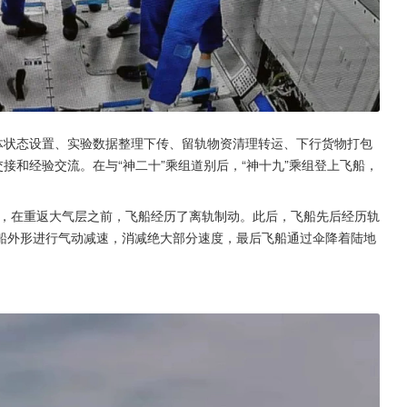
体状态设置、实验数据整理下传、留轨物资清理转运、下行货物打包
接和经验交流。在与“神二十”乘组道别后，“神十九”乘组登上飞船，
面，在重返大气层之前，飞船经历了离轨制动。此后，飞船先后经历轨
船外形进行气动减速，消减绝大部分速度，最后飞船通过伞降着陆地