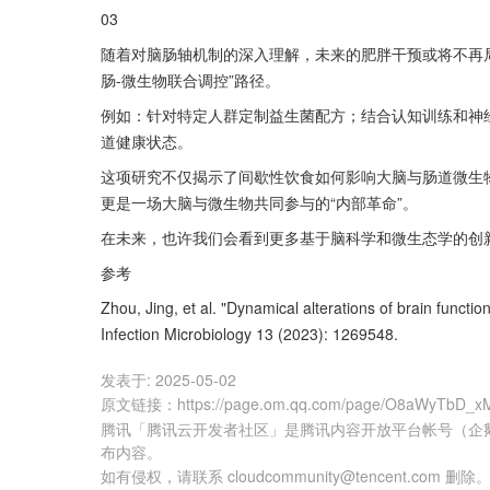
03
随着对脑肠轴机制的深入理解，未来的肥胖干预或将不再局
肠-微生物联合调控”路径。
例如：针对特定人群定制益生菌配方；结合认知训练和神
道健康状态。
这项研究不仅揭示了间歇性饮食如何影响大脑与肠道微生
更是一场大脑与微生物共同参与的“内部革命”。
在未来，也许我们会看到更多基于脑科学和微生态学的创
参考
Zhou, Jing, et al. "Dynamical alterations of brain functio
Infection Microbiology 13 (2023): 1269548.
发表于:
2025-05-02
原文链接
：
https://page.om.qq.com/page/O8aWyTbD
腾讯「腾讯云开发者社区」是腾讯内容开放平台帐号（企
布内容。
如有侵权，请联系 cloudcommunity@tencent.com 删除