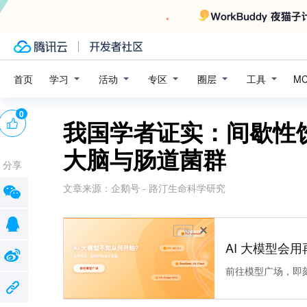
学习
活动
专区
圈层
工具
首页
M
0
我国学者证实：间歇性
大脑与肠道菌群
分享
文章来源：
企鹅号 - 路汀生命科学研究
广告
AI 大模型会用
前往模型广场，即