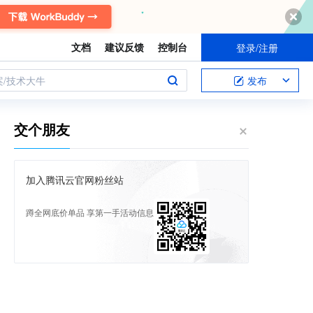
文档
建议反馈
控制台
登录/注册
案/技术大牛
发布
交个朋友
加入腾讯云官网粉丝站
蹲全网底价单品 享第一手活动信息