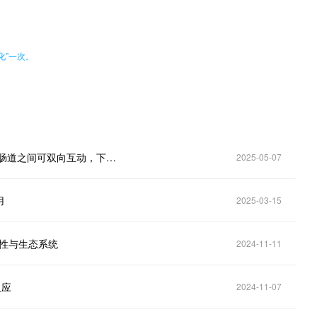
化”一次。
《自然·代谢》：太神奇了！科学家首次证实，大脑和肠道之间可双向互动，下丘脑可以在2-4小时内改变小鼠肠道菌群
2025-05-07
用
2025-03-15
样性与生态系统
2024-11-11
反应
2024-11-07