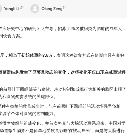
临床研究中心的研究团队主导，招募了25名被归类为肥胖的成年人，
制饮食方案。
斤，相当于初始体重的7.8%
，表明这种饮食方式在短期内具有良好
道菌群结构发生了显著且动态的变化，这些变化不仅出现在减重过程
者的前额叶下回眶部等与食欲、冲动控制和成瘾行为相关的脑区出现了
为和食物奖赏系统的关键部位。
 hallii 这两种有益菌的数量减少时，与左前额叶下回眶部的活动增强呈负相
接调节个体对食物的控制能力。
道微生物组的组成变化，并首次将其与大脑活动联系起来。中国科学
肠道微生物并不是简单地受饮食影响的‘被动居民’，而是与大脑进行