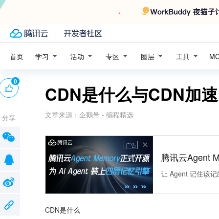
学习
活动
专区
圈层
工具
首页
M
0
CDN是什么与CDN加
文章来源：
企鹅号 - 编程精选
分享
广告
腾讯云Agent 
让 Agent 记
CDN是什么