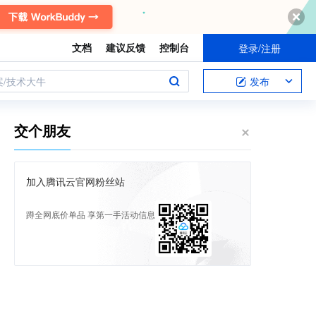
文档
建议反馈
控制台
登录/注册
案/技术大牛
发布
交个朋友
加入腾讯云官网粉丝站
蹲全网底价单品 享第一手活动信息