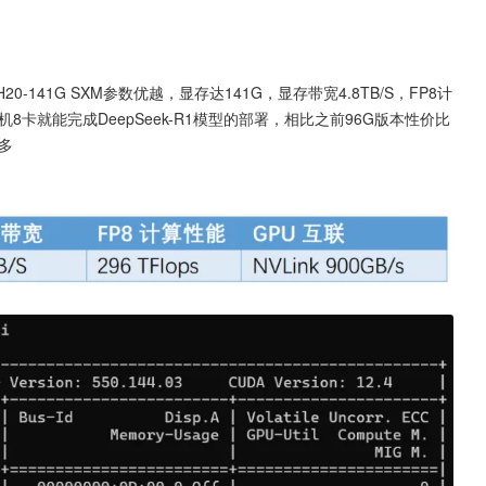
0-141G SXM参数优越，显存达141G，显存带宽4.8TB/S，FP8计
s。单机8卡就能完成DeepSeek-R1模型的部署，相比之前96G版本性价比
更多