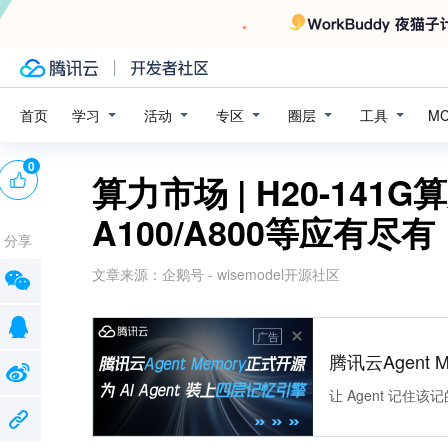
学习
活动
专区
圈层
工具
首页
M
0
算力市场 | H20-141
A100/A800等应有尽有
分享
文章来源：
企鹅号 - wisemodel开源社区
广告
腾讯云Agent 
让 Agent 记