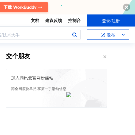
文档
建议反馈
控制台
登录/注册
案/技术大牛
发布
交个朋友
加入腾讯云官网粉丝站
蹲全网底价单品 享第一手活动信息