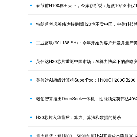
特朗普考虑英伟达特供版H20也不卖中国，中美科技
英伟达H20芯片重返中国市场：AI算力博弈下的战略
英伟达AI超级计算机SuperPod：H100GH200GB200
毅伯智算推出DeepSeek一体机，性能领先英伟达4
H20芯片入华背后：算力、算法和数据的搏杀
算力租赁：租H200、5090如何让AI开发成本降低90