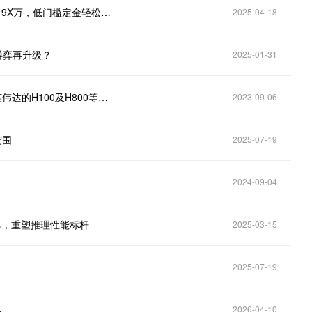
春节前H100称王天下，今库存断裂；超微10台8卡仅19X万，低门槛定金轻松抢先机；
2025-04-18
博弈再升级？
2025-01-31
工业富联(601138.SH)：今年开始为客户开发并量产英伟达的H100及H800等高性能AI服务器
2023-09-06
突围
2025-07-19
2024-09-04
0%，重塑推理性能标杆
2025-03-15
2025-07-19
%
2026-04-10