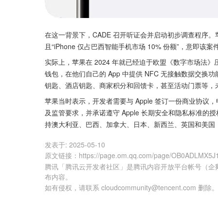
在这一背景下，CADE 召开听证会并启动初步调查程序
且“iPhone 仅占巴西智能手机市场 10% 份额”，意即
实际上，苹果在 2024 年就已经迫于欧盟《数字市场法》压力而选
钱包，在他们自己的 App 中提供 NFC 无接触数据
钥匙、酒店钥匙、商家积分和回馈卡，甚至活动门票等，
苹果当时表示，开发者需要与 Apple 签订一份商业协议，
及监管要求，并承诺遵守 Apple 长期安全和隐私标准的
持澳大利亚、巴西、加拿大、日本、新西兰、英国和美国
发表于:
2025-05-10
原文链接
：
https://page.om.qq.com/page/OB0ADLMX5J1
腾讯「腾讯云开发者社区」是腾讯内容开放平台帐号（企
布内容。
如有侵权，请联系 cloudcommunity@tencent.com 删除