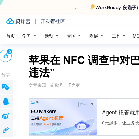
学习
活动
专区
圈层
工具
首页
M
0
苹果在 NFC 调查中
违法”
分享
文章来源：
企鹅号 - IT之家
广告
Agent 托管就用
0元起步，让业务快速拥