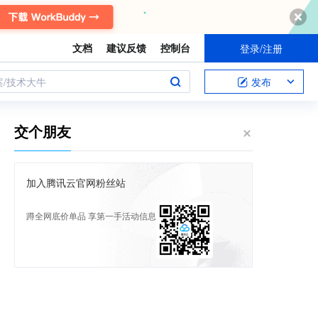
文档
建议反馈
控制台
登录/注册
案/技术大牛
发布
交个朋友
加入腾讯云官网粉丝站
蹲全网底价单品 享第一手活动信息