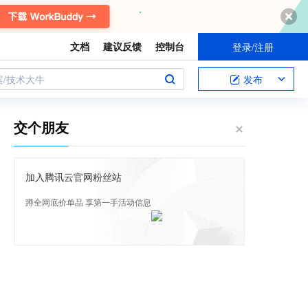
文档
建议反馈
控制台
登录/注册
案/技术大牛
发布
交个朋友
加入腾讯云官网粉丝站
蹲全网底价单品 享第一手活动信息