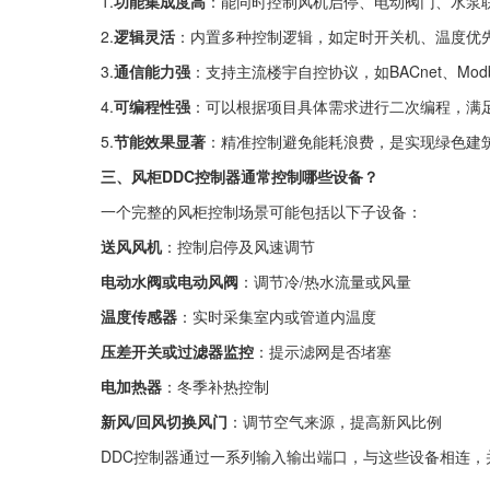
1.
功能集成度高
：能同时控制风机启停、电动阀门、水泵
2.
逻辑灵活
：内置多种控制逻辑，如定时开关机、温度优
3.
通信能力强
：支持主流楼宇自控协议，如BACnet、Mod
4.
可编程性强
：可以根据项目具体需求进行二次编程，满
5.
节能效果显著
：精准控制避免能耗浪费，是实现绿色建
三、风柜DDC控制器通常控制哪些设备？
一个完整的风柜控制场景可能包括以下子设备：
送风风机
：控制启停及风速调节
电动水阀或电动风阀
：调节冷/热水流量或风量
温度传感器
：实时采集室内或管道内温度
压差开关或过滤器监控
：提示滤网是否堵塞
电加热器
：冬季补热控制
新风/回风切换风门
：调节空气来源，提高新风比例
DDC控制器通过一系列输入输出端口，与这些设备相连