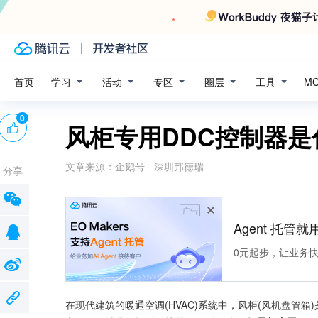
学习
活动
专区
圈层
工具
首页
M
0
风柜专用DDC控制器是
文章来源：
企鹅号 - 深圳邦德瑞
分享
广告
Agent 托管就用
0元起步，让业务快速拥
在现代建筑的暖通空调(HVAC)系统中，风柜(风机盘管