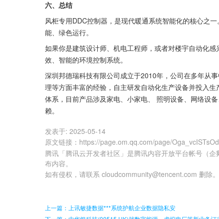
六、总结
风柜专用DDC控制器，是现代暖通系统智能化的核心之
能、绿色运行。
如果你是建筑设计师、机电工程师，或者对楼宇自动化感
效、智能的环境控制系统。
深圳邦德瑞科技有限公司成立于2010年，公司在多年从
理等方面丰富的经验，自主研发自动化生产设备并投入生
体系，目前产品涉及家电、小家电、 照明设备、网络设
赖。
发表于:
2025-05-14
原文链接
：
https://page.om.qq.com/page/Oga_vcISTs
腾讯「腾讯云开发者社区」是腾讯内容开放平台帐号（企
布内容。
如有侵权，请联系 cloudcommunity@tencent.com 删除
上一篇：上讯敏捷数据***系统护航企业数据隐私安
下一篇：中华银科技(00515.HK)就数字能源、虚拟电厂等新业务