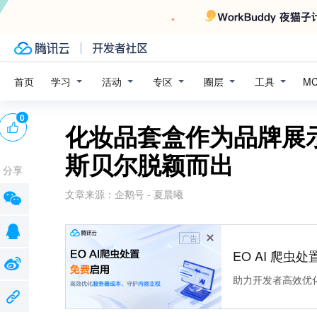
学习
活动
专区
圈层
工具
首页
M
0
化妆品套盒作为品牌展
斯贝尔脱颖而出
分享
文章来源：
企鹅号 - 夏晨曦
广告
EO AI 爬虫
助力开发者高效优