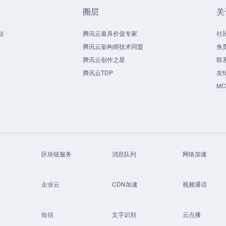
圈层
关
划
腾讯云最具价值专家
社
腾讯云架构师技术同盟
免
腾讯云创作之星
联
腾讯云TDP
友
M
区块链服务
消息队列
网络加速
企业云
CDN加速
视频通话
短信
文字识别
云点播