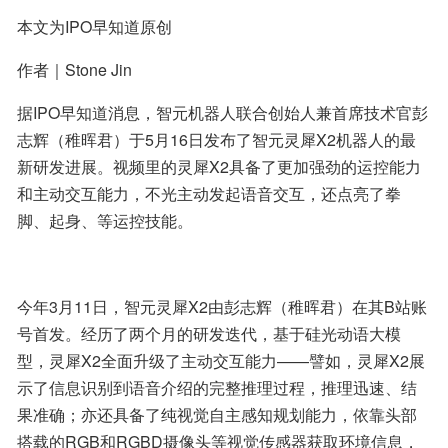
本文为IPO早知道原创
作者｜Stone Jin
据IPO早知道消息，智元机器人联合创始人兼首席技术官彭
志辉（稚晖君）于5月16日发布了智元灵犀X2机器人的最
新研发进展。视频里的灵犀X2具备了更加强劲的运控能力
和主动交互能力，不光主动发起语音交互，还点亮了拳
脚、起身、等运控技能。
今年3月11日，智元灵犀X2由彭志辉（稚晖君）在其B站账
号首发。经历了两个月的研发迭代，基于硅光动语大模
型，灵犀X2全面升级了主动交互能力——譬如，灵犀X2展
示了信息识别到语音介绍的完整推理过程，推理迅速、结
果准确；亦还具备了纯视觉自主感知规划能力，依靠头部
搭载的RGB和RGBD摄像头等视觉传感器获取环境信息，