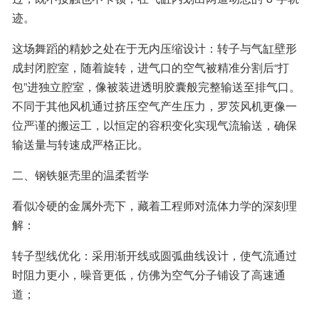
迹。
这场舞蹈的精妙之处在于无内压缩设计：转子与气缸壁形
成封闭腔室，随着旋转，进气口的空气被精准分割后“打
包”进独立腔室，像被装进透明胶囊般完整输送至排气口。
不同于其他风机通过挤压空气产生压力，罗茨风机更像一
位严谨的搬运工，以恒定的容积变化实现气流输送，确保
输送量与转速成严格正比。
二、钢铁躯壳里的温柔哲学
看似冷硬的金属外壳下，藏着工程师对流体力学的深刻理
解：
转子型线优化：采用渐开线或圆弧曲线设计，使气流通过
时阻力更小，噪音更低，仿佛为空气分子铺设了高速通
道；