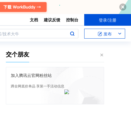
文档
建议反馈
控制台
登录/注册
案/技术大牛
发布
交个朋友
加入腾讯云官网粉丝站
蹲全网底价单品 享第一手活动信息