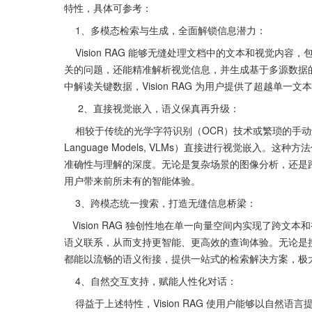
特性，具体可参考：
    1、多模态检索与生成，全面解锁信息潜力：
    Vision RAG 能够无缝处理文档中的文本和视觉内容，包括图像、表格、图示等复杂元素。这不仅使其能够回答传统文本相
关的问题，还能精准解析视觉信息，并生成基于多源数据
中解读关键数据，Vision RAG 为用户提供了超越单
     2、直接视觉嵌入，语义保真再升级：
    相较于传统的光学字符识别（OCR）技术或繁琐的手动解析方式，Vision RAG 采用先进的视觉语言模型（Vision-
Language Models, VLMs）直接进行视觉嵌
准确性与理解的深度。无论是复杂场景的图像分析，还是跨模态
用户带来前所未有的智能体验。
    3、跨模态统一搜索，打造无缝信息桥梁：
   Vision RAG 独创性地在单一向量空间内实现了跨文本和视觉模态的统一搜索与检索。这种创新设计能够捕捉混合模态内容的
语义联系，从而支持更智能、更高效的查询体验。无论是搜索包
都能以流畅的语义衔接，提供一站式的检索解决方案，极
    4、自然交互支持，赋能人性化对话：
    得益于上述特性，Vision RAG 使用户能够以自然语言提出问题，并从文本和视觉来源中无缝整合答案。这种多模态协同能