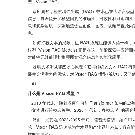
型 - Vision RAG。
    众所周知，检索增强生成（RAG）技术已在大语言模型（LLM）应用中证明了其巨大价值，通过从外部知识库检索相关文本
信息，显著提升了模型回复的准确性、时效性和可追溯性
息和复杂语境，深刻地蕴含在图像、图表、视频等视觉内容之
息。
    如何打破文本的局限，让 RAG 系统也能像人类一样，同时结合文字和图像来理解世界、回答问题、生成内容呢？视觉 RAG 
模型 (Vision RAG Models) 正是在这一前沿探
建能够无缝处理和推理图文混合信息的智能化应用。
    这项技术涉及哪些核心原理？它与传统的文本 RAG 有何本质区别？能为我们开启哪些新的应用场景？面对这一正在快速发
展并充满潜力的领域，对 Vision RAG 模型的认知，又
—
01
—
什么是 Vision RAG 模型 ？
   2010 年代末，随着深度学习和 Transformer 架构的成熟，视觉语言模型（如 CLIP 和 LLaVA）开始崭露头角，能够将图像
与文本进行跨模态关联。2020 年代初，多模态 AI 的研究热潮
    然而，尤其在 2023-2025 年间，随着大模型（如 GPT-4V 和 Gemini）的视觉能力增强，以及企业对智能文档处理的迫切需
求，Vision RAG 迅速成为学术界和产业界的热点，旨
性的方向迈进。