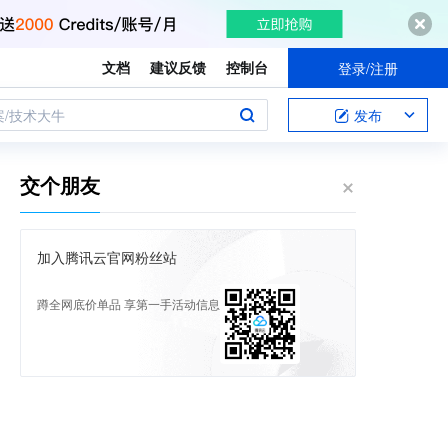
文档
建议反馈
控制台
登录/注册
案/技术大牛
发布
交个朋友
加入腾讯云官网粉丝站
蹲全网底价单品 享第一手活动信息