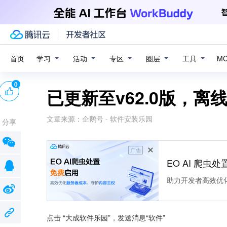
学习
活动
专区
圈层
工具
首页
M
0
已更新至v62.0版，离
文章来源：
企鹅号 - 软件安装乐园
分享
广告
EO AI 爬虫
助力开发者高效优
点击 “大成软件乐园”，发送消息“软件”