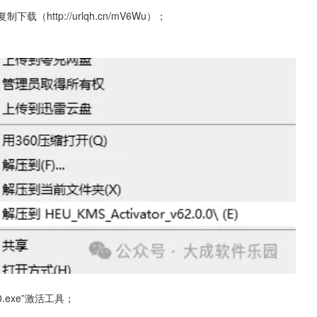
ttp://urlqh.cn/mV6Wu）；
0.exe”激活工具；