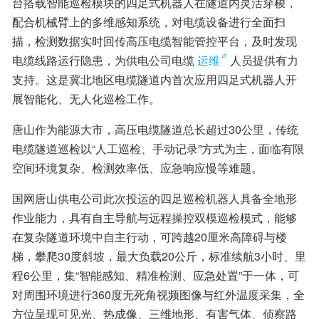
台搭载智能巡检模块的四足式机器人在隧道内灵活穿梭，
配合机械臂上的多维感知系统，对电缆设备进行全面扫
描，检测数据实时回传高压电缆智能管控平台，及时发现
电缆线路运行隐患，为供电公司电缆
运维
人员提供有力
支持。这是冀北地区电缆隧道内首次应用四足式机器人开
展智能化、无人化巡检工作。
唐山作为能源大市，高压电缆隧道总长超过30公里，传统
电缆隧道巡检以“人工巡检、手动记录”方式为主，面临有限
空间环境复杂、检测效率低、应急响应慢等难题。
国网唐山供电公司此次投运的四足巡检机器人具备全地形
作业能力，具有自主导航与远程操控双模巡检模式，能够
在复杂隧道环境中自主行动，可跨越20厘米高障碍与楼
梯，攀爬30度斜坡，最大负载20公斤，标准续航3小时、里
程6公里，集“智能感知、精准检测、应急处置”于一体，可
对周围环境进行360度无死角视频图像与红外温度采集，全
方位呈现可见光、热成像、三维地形、有害气体、侦察路