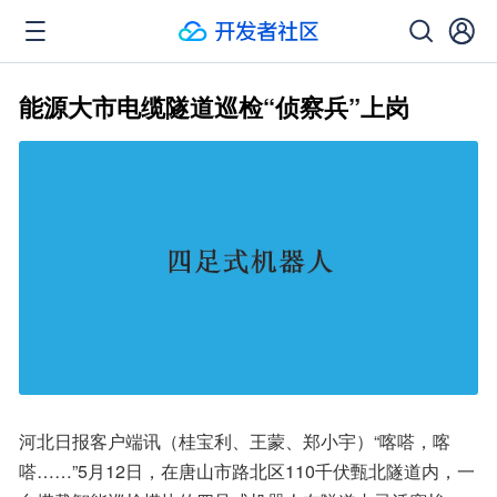
能源大市电缆隧道巡检“侦察兵”上岗
河北日报客户端讯（桂宝利、王蒙、郑小宇）“喀嗒，喀
嗒……”5月12日，在唐山市路北区110千伏甄北隧道内，一