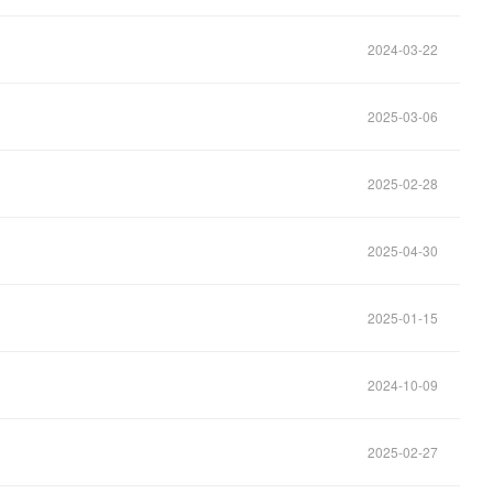
2024-03-22
2025-03-06
2025-02-28
2025-04-30
2025-01-15
2024-10-09
2025-02-27