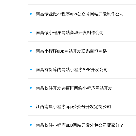
南昌专业做小程序app公众号网站开发制作公司
南昌做小程序网站商城开发制作公司
南昌小程序app网站开发联系百恒网络
南昌有保障的网站小程序APP开发公司
南昌软件开发选百恒网络小程序网站开发
江西南昌小程序app公众号开发定制公司
南昌软件小程序app网站开发外包公司哪家好？