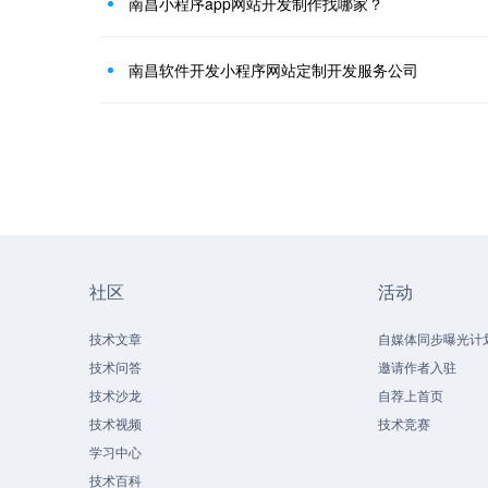
南昌小程序app网站开发制作找哪家？
南昌软件开发小程序网站定制开发服务公司
社区
活动
技术文章
自媒体同步曝光计
技术问答
邀请作者入驻
技术沙龙
自荐上首页
技术视频
技术竞赛
学习中心
技术百科