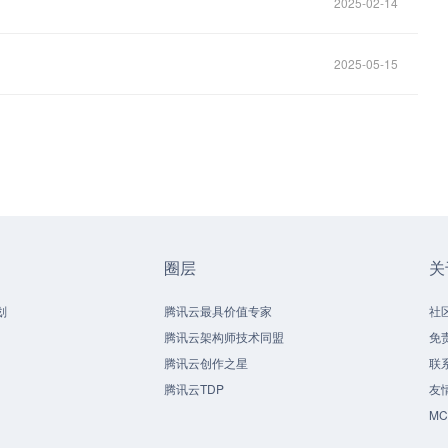
2025-02-14
2025-05-15
圈层
关
划
腾讯云最具价值专家
社
腾讯云架构师技术同盟
免
腾讯云创作之星
联
腾讯云TDP
友
M