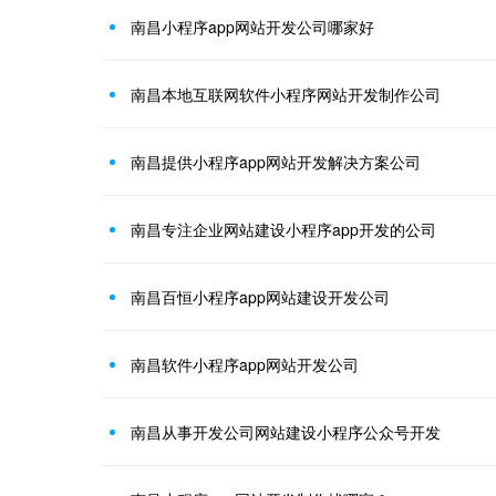
南昌小程序app网站开发公司哪家好
南昌本地互联网软件小程序网站开发制作公司
南昌提供小程序app网站开发解决方案公司
南昌专注企业网站建设小程序app开发的公司
南昌百恒小程序app网站建设开发公司
南昌软件小程序app网站开发公司
南昌从事开发公司网站建设小程序公众号开发