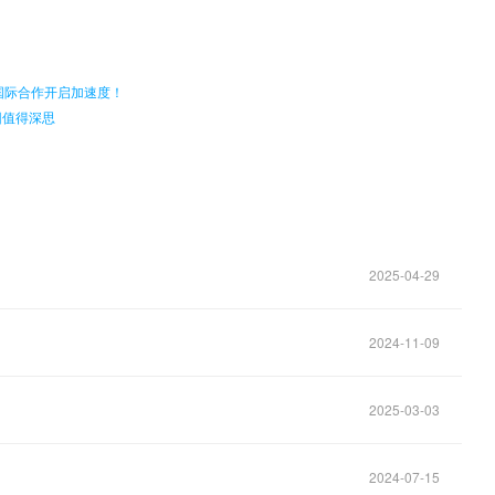
。
国际合作开启加速度！
因值得深思
2025-04-29
2024-11-09
2025-03-03
2024-07-15