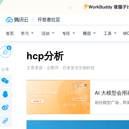
学习
活动
专区
圈层
工具
首页
M
0
hcp分析
文章来源：
企鹅号 - 百泰派克生物科技
分享
广告
AI 大模型会用
前往模型广场，即