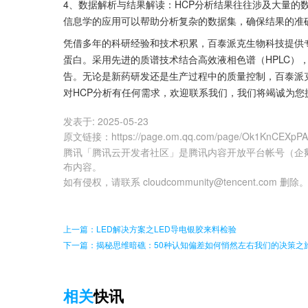
4、数据解析与结果解读：HCP分析结果往往涉及大量的
信息学的应用可以帮助分析复杂的数据集，确保结果的准
凭借多年的科研经验和技术积累，百泰派克生物科技提供
蛋白。采用先进的质谱技术结合高效液相色谱（HPLC）
告。无论是新药研发还是生产过程中的质量控制，百泰派
对HCP分析有任何需求，欢迎联系我们，我们将竭诚为
发表于:
2025-05-23
原文链接
：
https://page.om.qq.com/page/Ok1KnCEXp
腾讯「腾讯云开发者社区」是腾讯内容开放平台帐号（企
布内容。
如有侵权，请联系 cloudcommunity@tencent.com 删除
上一篇：LED解决方案之LED导电银胶来料检验
下一篇：揭秘思维暗礁：50种认知偏差如何悄然左右我们的决策之
相关
快讯