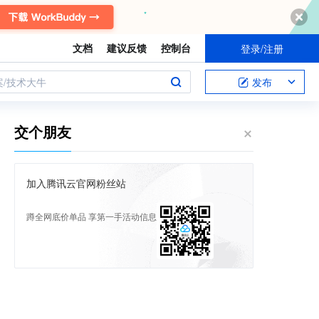
文档
建议反馈
控制台
登录/注册
案/技术大牛
发布
交个朋友
加入腾讯云官网粉丝站
蹲全网底价单品 享第一手活动信息