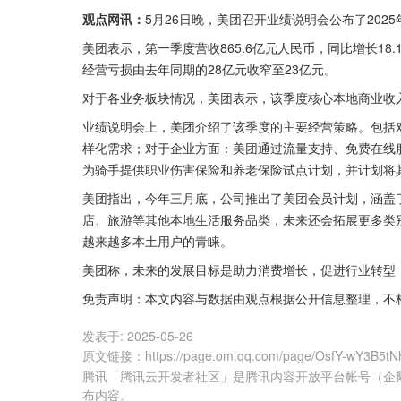
观点网讯：
5月26日晚，美团召开业绩说明会公布了202
美团表示，第一季度营收865.6亿元人民币，同比增长18.
经营亏损由去年同期的28亿元收窄至23亿元。
对于各业务板块情况，美团表示，该季度核心本地商业收入同
业绩说明会上，美团介绍了该季度的主要经营策略。包括
样化需求；对于企业方面：美团通过流量支持、免费在线
为骑手提供职业伤害保险和养老保险试点计划，并计划将
美团指出，今年三月底，公司推出了美团会员计划，涵盖
店、旅游等其他本地生活服务品类，未来还会拓展更多类别
越来越多本土用户的青睐。
美团称，未来的发展目标是助力消费增长，促进行业转型
免责声明：本文内容与数据由观点根据公开信息整理，不
发表于:
2025-05-26
原文链接
：
https://page.om.qq.com/page/OsfY-wY3B5
腾讯「腾讯云开发者社区」是腾讯内容开放平台帐号（企
布内容。