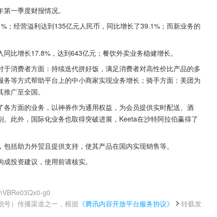
5年第一季度财报情况。
1%；经营溢利达到135亿元人民币，同比增长了39.1%；而新业务的
比增长17.8%，达到643亿元；餐饮外卖业务稳健增长。
对于消费者方面：持续迭代拼好饭，满足消费者对高性价比产品的多
服务等方式帮助平台上的中小商家实现业务增长；骑手方面：美团为
其推广至全国。
了各方面的业务，以神券作为通用权益，为会员提供实时配送、酒
。此外，国际化业务也取得突破进展，Keeta在沙特阿拉伯赢得了
，包括助力外贸且提供支持，使其产品在国内实现销售等。
构成投资建议，使用前请核实。
tNhVBRe03Qx0-g0
鹅号）传播渠道之一，根据
《腾讯内容开放平台服务协议》
转载发