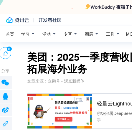
学习
活动
专区
圈层
工具
首页
M
0
美团：2025一季度营收
拓展海外业务
分享
文章来源：
企鹅号 - 观点新媒体
广告
轻量云Lightho
秒级部署DeepSee
手