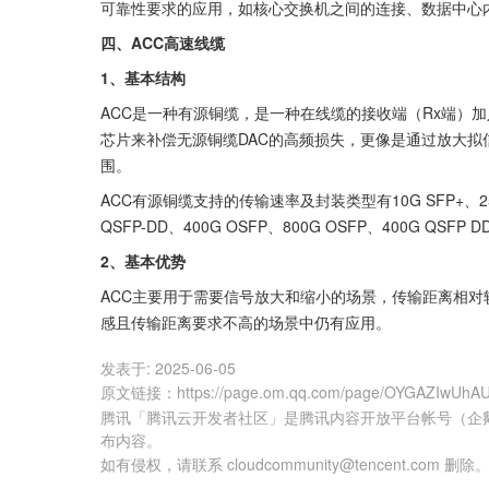
可靠性要求的应用，如核心交换机之间的连接、数据中心
四、ACC高速线缆
1、基本结构
ACC是一种有源铜缆，是一种在线缆的接收端（Rx端）加入
芯片来补偿无源铜缆DAC的高频损失，更像是通过放大
围。
ACC有源铜缆支持的传输速率及封装类型有10G SFP+、25G SF
QSFP-DD、400G OSFP、800G OSFP、400G QSFP D
2、基本优势
ACC主要用于需要信号放大和缩小的场景，传输距离相
感且传输距离要求不高的场景中仍有应用。
发表于:
2025-06-05
原文链接
：
https://page.om.qq.com/page/OYGAZIwUh
腾讯「腾讯云开发者社区」是腾讯内容开放平台帐号（企
布内容。
如有侵权，请联系 cloudcommunity@tencent.com 删除