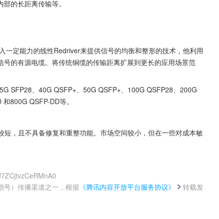
内部的长距离传输等。
一定能力的线性Redriver来提供信号的均衡和整形的技术，他利用
拟信号的有源电缆。将传统铜缆的传输距离扩展到更长的应用场景范
P28、40G QSFP+、50G QSFP+、100G QSFP28、200G 
D 和800G QSFP-DD等。
对较短，且不具备修复和重整功能。市场空间较小，但在一些对成本敏
AU7ZCjtvzCeRMnA0
鹅号）传播渠道之一，根据
《腾讯内容开放平台服务协议》
转载发
。