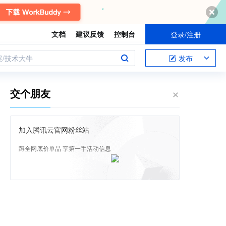
文档
建议反馈
控制台
登录/注册
案/技术大牛
发布
交个朋友
加入腾讯云官网粉丝站
蹲全网底价单品 享第一手活动信息