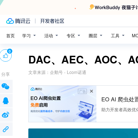
学习
活动
专区
圈层
工具
首页
M
0
DAC、AEC、AOC、
文章来源：
企鹅号 - Lcom诺通
分享
广告
EO AI 爬虫
助力开发者高效优