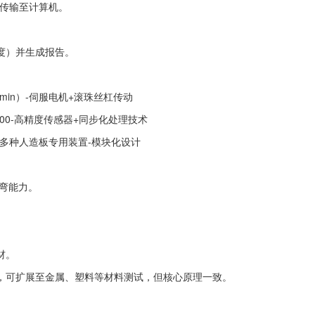
时传输至计算机。
度）并生成报告。
/min）-伺服电机+滚珠丝杠传动
00,000-高精度传感器+同步化处理技术
等多种人造板专用装置-模块化设计
抗弯能力。
。
。
材。
，可扩展至金属、塑料等材料测试，但核心原理一致。