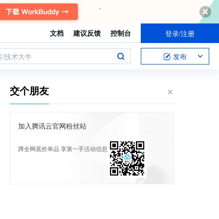
文档
建议反馈
控制台
登录/注册
案/技术大牛
发布
交个朋友
加入腾讯云官网粉丝站
蹲全网底价单品 享第一手活动信息