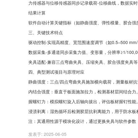
力传感器与位移传感器同步记录载荷-位移曲线，数据实
软件自动计算关键指标（如静曲强度、弹性模量、胶合强
三、关键技术特点
‌驱动控制-实现高精度、宽范围速度调节（如0.5–500 mm
‌数据采集‌-多通道同步采集力值、变形量，分辨率≥1/1
‌夹具适配-兼容三点弯曲夹具、压缩夹具、胶合强度夹具
四、典型测试项目与原理对应
静曲强度‌：三点/四点弯曲夹具施加横向载荷，测量板材
内结合强度‌：垂直于板面施加拉力，检测基材层间结合力
握螺钉力‌：模拟螺钉旋入后轴向拔出，评估板材握钉性能
浸渍剥离‌：湿热循环后检测胶层抗剥离能力，用于防水板
注：其通用性源于模块化设计，通过更换夹具与软件参数
发表于:
2025-06-05