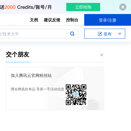
文档
建议反馈
控制台
登录/注册
案/技术大牛
发布
交个朋友
加入腾讯云官网粉丝站
蹲全网底价单品 享第一手活动信息