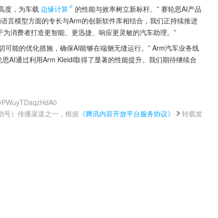
新高度，为车载
边缘计算
的性能与效率树立新标杆。” 赛轮思AI产品
AI驱动语言模型方面的专长与Arm的创新软件库相结合，我们正持续推进
于为消费者打造更智能、更迅捷、响应更灵敏的汽车助理。”
切可能的优化措施，确保AI能够在端侧无缝运行。” Arm汽车业务线
“赛轮思AI通过利用Arm Kleidi取得了显著的性能提升。我们期待继续合
r0yPWuyTDaqzHdA0
鹅号）传播渠道之一，根据
《腾讯内容开放平台服务协议》
转载发
。