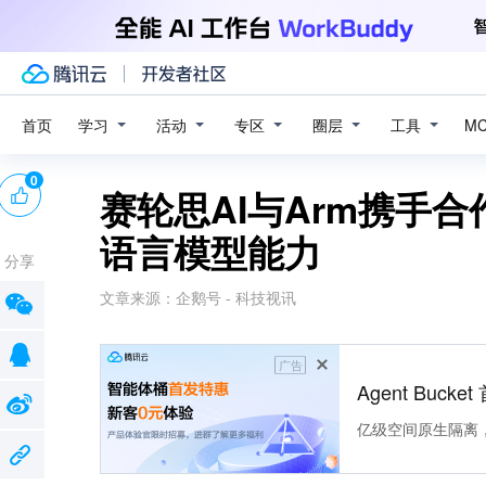
学习
活动
专区
圈层
工具
首页
M
0
赛轮思AI与Arm携手
语言模型能力
分享
文章来源：
企鹅号 - 科技视讯
广告
Agent Buck
亿级空间原生隔离