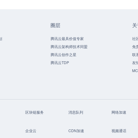
圈层
关
划
腾讯云最具价值专家
社
腾讯云架构师技术同盟
免
腾讯云创作之星
联
腾讯云TDP
友
M
区块链服务
消息队列
网络加速
企业云
CDN加速
视频通话