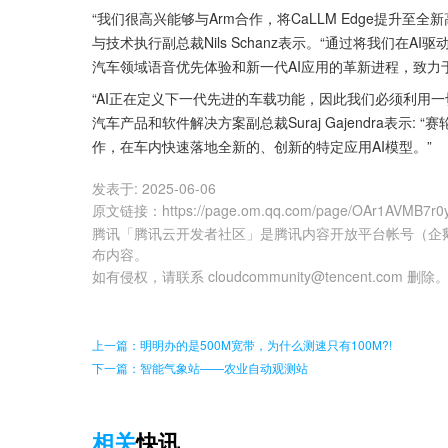
“我们很高兴能够与Arm合作，将CaLLM Edge提升至全
与技术执行副总裁Nils Schanz表示。“通过将我们在
汽车领域语音优先体验和新一代AI应用的革新进程，致力
“AI正在定义下一代先进的车载功能，因此我们必须利用一
汽车产品和软件解决方案副总裁Suraj Gajendra表示: 
作，在车内快速落地全新的、创新的特定应用AI模型。”
发表于:
2025-06-06
原文链接
：
https://page.om.qq.com/page/OAr1AVMB7
腾讯「腾讯云开发者社区」是腾讯内容开放平台帐号（企
布内容。
如有侵权，请联系 cloudcommunity@tencent.com 删除
上一篇：明明办的是500M宽带，为什么测速只有100M?!
下一篇：智能气象站——农业自动观测站
相关
快讯