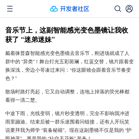
音乐节上，这副智能感光变色墨镜让我收
获了 “迷弟迷妹”
戴着徕普森智能感光变色墨镜去音乐节，刚进场就成了人
群中的 “异类”！舞台灯光五彩斑斓，红蓝交替，镜片跟着变
换深浅，旁边小哥凑过来问：“你这眼镜会跟着音乐节奏变
色？”
散场时路灯亮起，它又自动调整，连地上掉落的荧光棒都
看得一清二楚。
中途下雨，光线变弱，镜片秒变透明，完全不影响我冲进
雨里蹦迪。结束后被一群乐迷围着问链接，还有人开玩笑
说要拜我为师学 “装备秘籍”。现在这副墨镜不仅是我的 “护
眼神器”，更是我的 “社交天花板” 装备！