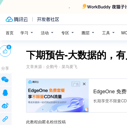
学习
活动
专区
圈层
工具
首页
M
0
下期预告-大数据的，
文章来源：
企鹅号 - 菜鸟要飞
分享
广告
EdgeOne 
长期享受不限量CD
此教程由匿名粉丝投稿