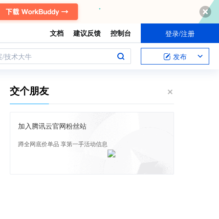
文档
建议反馈
控制台
登录/注册
案/技术大牛
发布
交个朋友
加入腾讯云官网粉丝站
蹲全网底价单品 享第一手活动信息