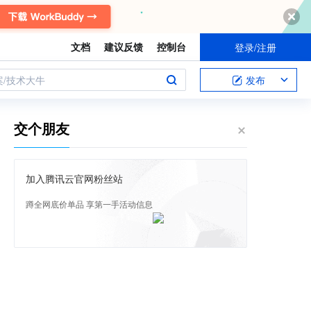
文档
建议反馈
控制台
登录/注册
案/技术大牛
发布
交个朋友
加入腾讯云官网粉丝站
蹲全网底价单品 享第一手活动信息