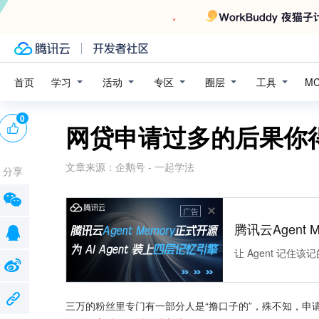
学习
活动
专区
圈层
工具
首页
M
0
网贷申请过多的后果你
文章来源：
企鹅号 - 一起学法
分享
广告
腾讯云Agent 
让 Agent 记
三万的粉丝里专门有一部分人是“撸口子的”，殊不知，申