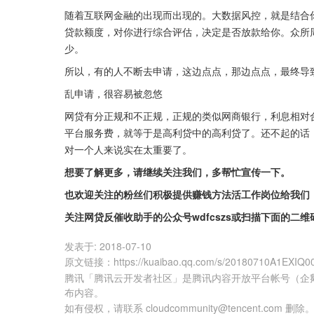
随着互联网金融的出现而出现的。大数据风控，就是结合
贷款额度，对你进行综合评估，决定是否放款给你。众所
少。
所以，有的人不断去申请，这边点点，那边点点，最终导
乱申请，很容易被忽悠
网贷有分正规和不正规，正规的类似网商银行，利息相对
平台服务费，就等于是高利贷中的高利贷了。还不起的话
对一个人来说实在太重要了。
想要了解更多，请继续关注我们，多帮忙宣传一下。
也欢迎关注的粉丝们积极提供赚钱方法活工作岗位给我们
关注网贷反催收助手的公众号wdfcszs或扫描下面的二维
发表于:
2018-07-10
原文链接
：
https://kuaibao.qq.com/s/20180710A1EXIQ0
腾讯「腾讯云开发者社区」是腾讯内容开放平台帐号（企
布内容。
如有侵权，请联系 cloudcommunity@tencent.com 删除