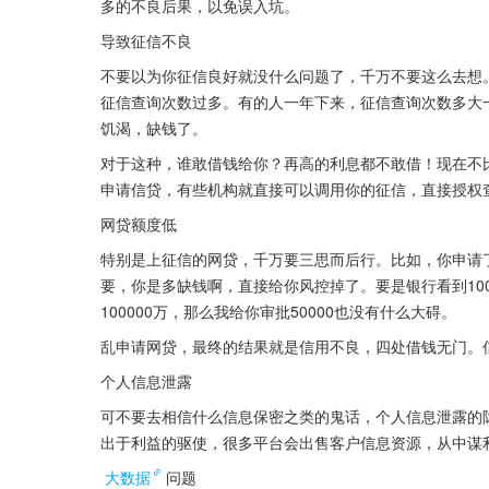
多的不良后果，以免误入坑。
导致征信不良
不要以为你征信良好就没什么问题了，千万不要这么去想
征信查询次数过多。有的人一年下来，征信查询次数多大
饥渴，缺钱了。
对于这种，谁敢借钱给你？再高的利息都不敢借！现在不
申请信贷，有些机构就直接可以调用你的征信，直接授权
网贷额度低
特别是上征信的网贷，千万要三思而后行。比如，你申请了2
要，你是多缺钱啊，直接给你风控掉了。要是银行看到10
100000万，那么我给你审批50000也没有什么大碍。
乱申请网贷，最终的结果就是信用不良，四处借钱无门。
个人信息泄露
可不要去相信什么信息保密之类的鬼话，个人信息泄露的
出于利益的驱使，很多平台会出售客户信息资源，从中谋
大数据
问题