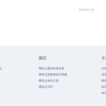
2018-01-26
圈层
关
划
腾讯云最具价值专家
社
腾讯云架构师技术同盟
免
腾讯云创作之星
联
腾讯云TDP
友
M