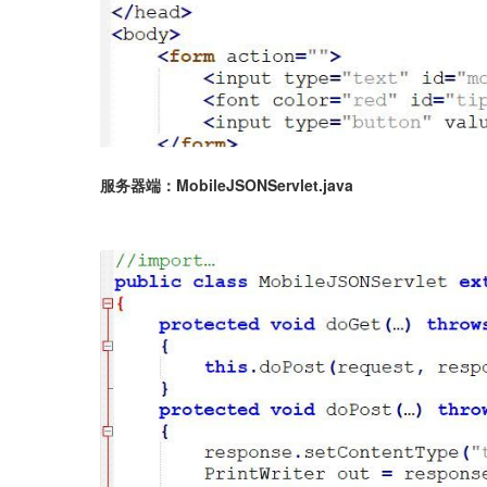
服务器端：MobileJSONServlet.java