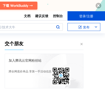
文档
建议反馈
控制台
登录/注册
案/技术大牛
发布
交个朋友
加入腾讯云官网粉丝站
蹲全网底价单品 享第一手活动信息