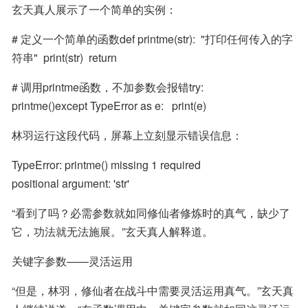
玄天真人展示了一个简单的实例：
# 定义一个简单的函数def printme(str):  "打印任何传入的字
符串"  print(str)  return
# 调用printme函数，不加参数会报错try:   
printme()except TypeError as e:   print(e)
林羽运行这段代码，屏幕上立刻显示错误信息：
TypeError: printme() missing 1 required 
positional argument: 'str'
“看到了吗？必需参数就如同修仙者修炼时的真气，缺少了
它，功法就无法施展。”玄天真人解释道。
关键字参数——灵活运用
“但是，林羽，修仙者在战斗中需要灵活运用真气。”玄天真