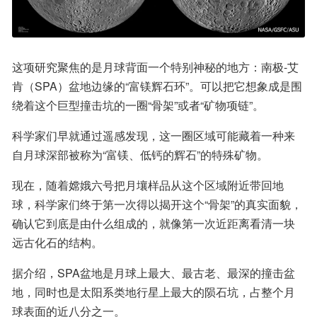
这项研究聚焦的是月球背面一个特别神秘的地方：南极-艾
肯（SPA）盆地边缘的“富镁辉石环”。可以把它想象成是围
绕着这个巨型撞击坑的一圈“骨架”或者“矿物项链”。
科学家们早就通过遥感发现，这一圈区域可能藏着一种来
自月球深部被称为“富镁、低钙的辉石”的特殊矿物。
现在，随着嫦娥六号把月壤样品从这个区域附近带回地
球，科学家们终于第一次得以揭开这个“骨架”的真实面貌，
确认它到底是由什么组成的，就像第一次近距离看清一块
远古化石的结构。
据介绍，SPA盆地是月球上最大、最古老、最深的撞击盆
地，同时也是太阳系类地行星上最大的陨石坑，占整个月
球表面的近八分之一。