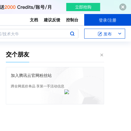
文档
建议反馈
控制台
登录/注册
案/技术大牛
发布
交个朋友
加入腾讯云官网粉丝站
蹲全网底价单品 享第一手活动信息