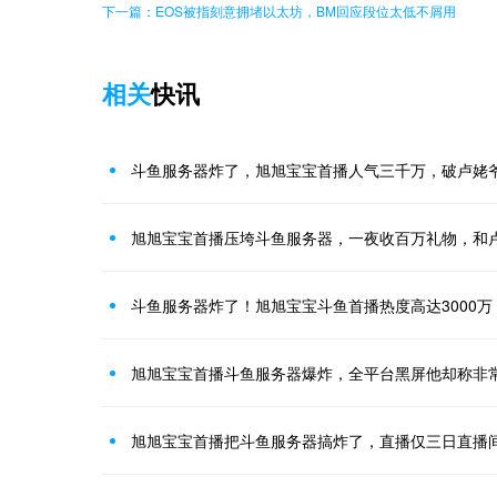
下一篇：EOS被指刻意拥堵以太坊，BM回应段位太低不屑用
相关
快讯
斗鱼服务器炸了，旭旭宝宝首播人气三千万，破卢姥
旭旭宝宝首播压垮斗鱼服务器，一夜收百万礼物，和
斗鱼服务器炸了！旭旭宝宝斗鱼首播热度高达3000
旭旭宝宝首播斗鱼服务器爆炸，全平台黑屏他却称非
旭旭宝宝首播把斗鱼服务器搞炸了，直播仅三日直播间