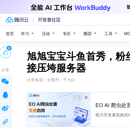
学习
活动
专区
圈层
工具
首页
M
0
旭旭宝宝斗鱼首秀，粉丝
接压垮服务器
分享
文章来源：
企鹅号 - 于小白
广告
EO AI 爬虫
助力开发者高效优