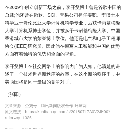
在2009年创立创新工场之前，李开复博士曾是谷歌中国的
总裁;他还曾在微软、SGI、苹果公司担任要职。李博士本
科毕业于哥伦比亚大学计算机科学专业，后获卡内基梅隆
大学计算机系博士学位，并被赋予卡耐基梅隆大学、中国
香港城市大学的荣誉博士学位。他还是电气和电子工程师
协会(IEEE)研究员。因此他在撰写人工智能和中国的优势
方面有着独特的优势和全面的视角。
李开复博士在社交网络上的影响力广为人知，他清楚的讲
述了一个技术世界新秩序的故事，在这个新的秩序里，中
美两国将是同一量级的竞争对手。
（张阳）
文章来源：
企鹅号 - 腾讯新闻版权合作-环球网
原文链接：
https://kuaibao.qq.com/s/20180717A0V2JE00?
refer=cp_1026