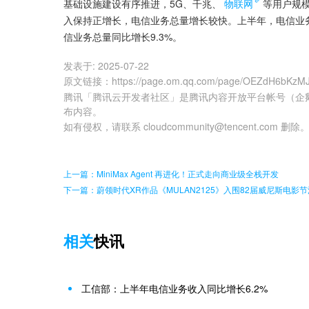
基础设施建设有序推进，5G、千兆、
物联网
等用户规
入保持正增长，电信业务总量增长较快。上半年，电信业务
信业务总量同比增长9.3%。
发表于:
2025-07-22
原文链接
：
https://page.om.qq.com/page/OEZdH6bKzMJ
腾讯「腾讯云开发者社区」是腾讯内容开放平台帐号（企
布内容。
如有侵权，请联系 cloudcommunity@tencent.com 删除
上一篇：MiniMax Agent 再进化！正式走向商业级全栈开发
下一篇：蔚领时代XR作品《MULAN2125》入围82届威尼斯电影
相关
快讯
工信部：上半年电信业务收入同比增长6.2%