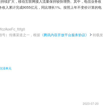
模持续扩大，移动互联网接入流量保持较快增势。其中，电信业务收
收入累计完成9055亿元，同比增长1%。按照上年不变价计算的电
fczAoeFc_f0fg0
鹅号）传播渠道之一，根据
《腾讯内容开放平台服务协议》
转载发
。
节沉浸单元
2023-07-20