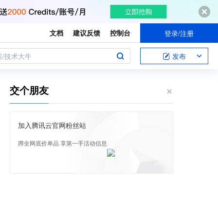
文档
建议反馈
控制台
登录/注册
案/技术大牛
发布
交个朋友
加入腾讯云官网粉丝站
蹲全网底价单品 享第一手活动信息