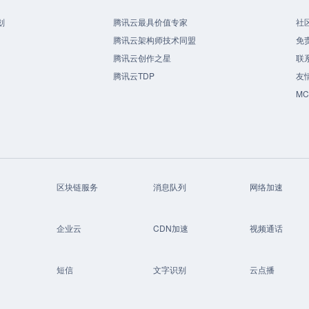
划
腾讯云最具价值专家
社
腾讯云架构师技术同盟
免
腾讯云创作之星
联
腾讯云TDP
友
M
区块链服务
消息队列
网络加速
企业云
CDN加速
视频通话
短信
文字识别
云点播