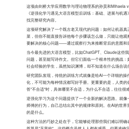
这项由剑桥大学应用数学与理论物理系的孙昊和Mihaela va
《逆强化学习遇见大语言模型后训练：基础、进展与机遇》。有兴
找完整研究内容。
这项研究解决了一个既古老又现代的问题：如何让机器真
菜，但你不能直接告诉他每个步骤该怎么做，只能让他观察
要解决的核心问题——通过观察行为来推断背后的意图和
当今最先进的大语言模型，比如ChatGPT、Claude
问题，甚至能写诗作文。但它们面临一个根本性的挑战：
社会经验的学生，虽然知识渊博，却不知道在什么场合说
研究团队发现，传统的训练方式就像是给AI一个详细的
化，不可能为每种情况都写好手册。更重要的是，人类的
答"不合适"时，具体哪里不合适，为什么不合适，往往很
逆强化学习为这个问题提供了一个全新的解决思路。就像
师傅的行为，自己总结出其中的规律和原则。在AI的世
的是什么。
这种方法的巧妙之处在于，它能够处理那些我们难以明确表
答算是"无害的"，这些概念虽然人人都有感受，但要准确