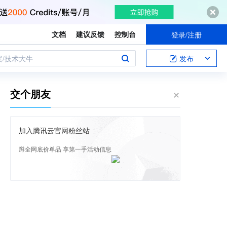
文档
建议反馈
控制台
登录/注册
案/技术大牛
发布
交个朋友
加入腾讯云官网粉丝站
蹲全网底价单品 享第一手活动信息