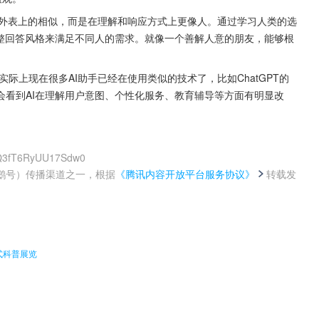
不是外表上的相似，而是在理解和响应方式上更像人。通过学习人类的选
调整回答风格来满足不同人的需求。就像一个善解人意的朋友，能够根
际上现在很多AI助手已经在使用类似的技术了，比如ChatGPT的
会看到AI在理解用户意图、个性化服务、教育辅导等方面有明显改
zQ3fT6RyUU17Sdw0
鹅号）传播渠道之一，根据
《腾讯内容开放平台服务协议》
转载发
。
式科普展览