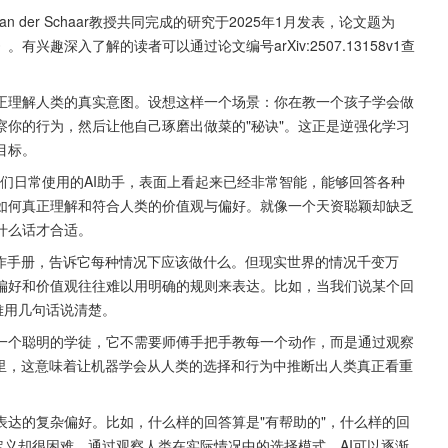
n der Schaar教授共同完成的研究于2025年1月发表，论文题为
趣深入了解的读者可以通过论文编号arXiv:2507.13158v1查
正理解人类的真实意图。设想这样一个场景：你在教一个孩子学会做
你的行为，然后让他自己琢磨出做菜的"秘诀"。这正是逆强化学习
目标。
这些我们日常使用的AI助手，表面上看起来已经非常智能，能够回答各种
如何真正理解和符合人类的价值观与偏好。就像一个天资聪颖却缺乏
什么话才合适。
操作手册，告诉它每种情况下应该做什么。但现实世界的情况千变万
偏好和价值观往往难以用明确的规则来表达。比如，当我们说某个回
难用几句话说清楚。
一个聪明的学徒，它不需要师傅手把手教每一个动作，而是通过观察
界里，这意味着让机器学会从人类的选择和行为中推断出人类真正看重
达的复杂偏好。比如，什么样的回答算是"有帮助的"，什么样的回
定义却很困难。通过观察人类在实际情况中的选择模式，AI可以逐渐