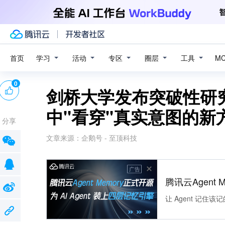
学习
活动
专区
圈层
工具
首页
M
0
剑桥大学发布突破性研
中"看穿"真实意图的新
分享
文章来源：
企鹅号 - 至顶科技
广告
腾讯云Agent 
让 Agent 记