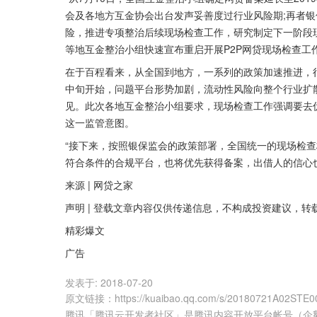
会及各地方互金协会出台发声妥善度过行业风险期;再者银
险，推进专项整治后续现场检查工作，研究制定下一阶段
等地互金整治小组快速宣布重启开展P2P网贷现场检查工
在于百程看来，从全国到地方，一系列的政策加速推进，
中旬开始，问题平台形势加剧，流动性风险向整个行业扩
见。此次各地互金整治小组要求，现场检查工作强调要去
这一监管意图。
“接下来，按照银保监会的政策部署，全国统一的现场检
符合条件的合规平台，也将优先获得备案，出借人的信心
来源 | 网贷之家
声明 | 登载文章内容仅供传递信息，不构成投资建议，转
精彩爆文
广告
发表于:
2018-07-20
原文链接
：
https://kuaibao.qq.com/s/20180721A02STE0
腾讯「腾讯云开发者社区」是腾讯内容开放平台帐号（企