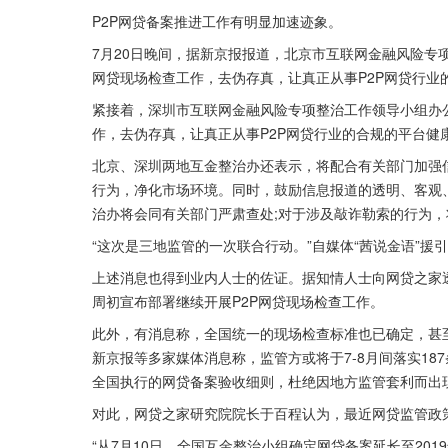
P2P网贷备案推进工作有明显加速迹象。
7月20日晚间，据新京报报道，北京市互联网金融风险专
网贷现场检查工作，去伪存真，让真正从事P2P网贷行业
紧接着，深圳市互联网金融风险专项整治工作领导小组办
作，去伪存真，让真正从事P2P网贷行业的合规的平台健
北京、深圳两地互金整治办还表示，将配合有关部门加强
行为，净化市场环境。同时，鼓励信息报道的透明、客观
治办将会同有关部门严肃查处;对于涉及敲诈勒索的行为
“这次是三地监管的一次联合行动。”自媒体“茜说金语”援
上述消息也得到业内人士的佐证。据知情人士向网贷之家
周初宣布部署继续开展P2P网贷现场检查工作。
此外，有消息称，全国统一的现场检查标准也已确定，甚至
新京报等多家媒体消息称，监管方或将于7-8月间落实1
全国执行的网贷备案验收细则，杜绝因地方监管套利而出
对此，网贷之家研究院院长于百程认为，最近网贷监管政
“从7月10日，全国互金整治小组确定网贷备案延长至20