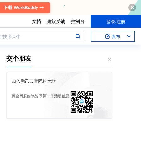
文档
建议反馈
控制台
登录/注册
案/技术大牛
发布
交个朋友
加入腾讯云官网粉丝站
蹲全网底价单品 享第一手活动信息