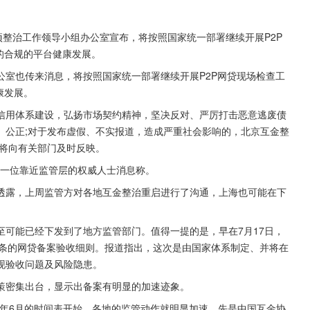
项整治工作领导小组办公室宣布，将按照国家统一部署继续开展P2P
的合规的平台健康发展。
公室也传来消息，将按照国家统一部署继续开展P2P网贷现场检查工
康发展。
信用体系建设，弘扬市场契约精神，坚决反对、严厉打击恶意逃废债
、公正;对于发布虚假、不实报道，造成严重社会影响的，北京互金整
，将向有关部门及时反映。
引一位靠近监管层的权威人士消息称。
透露，上周监管方对各地互金整治重启进行了沟通，上海也可能在下
可能已经下发到了地方监管部门。值得一提的是，早在7月17日，
87条的网贷备案验收细则。报道指出，这次是由国家体系制定、并将在
现验收问题及风险隐患。
策密集出台，显示出备案有明显的加速迹象。
19年6月的时间表开始，各地的监管动作就明显加速。先是中国互金协