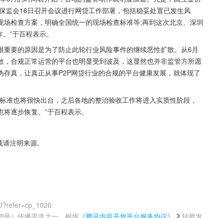
保监会16日召开会议进行网贷工作部署，包括稳妥处置已发生风
现场检查方案，明确全国统一的现场检查标准等;再到这次北京、深圳
作。”于百程表示。
很重要的原因是为了防止此轮行业风险事件的继续恶性扩散。从6月
散，合规正常运营的平台也明显受到波及，这显然也并非监管方所愿
伪存真，让真正从事P2P网贷行业的合规的平台健康发展，就体现了
查标准也将很快出台，之后各地的整治验收工作将进入实质性阶段，
也将逐步恢复。”于百程表示。
载请注明来源。
0?refer=cp_1026
鹅号）传播渠道之一，根据
《腾讯内容开放平台服务协议》
转载发