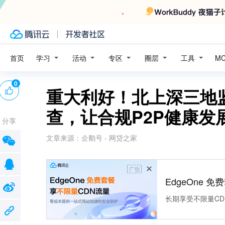
学习
活动
专区
圈层
工具
首页
M
0
重大利好！北上深三地
查，让合规P2P健康发
分享
文章来源：
企鹅号 - 网贷之家
广告
EdgeOne 
长期享受不限量CD