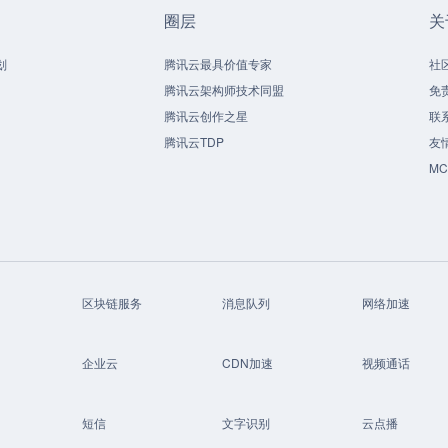
圈层
关
划
腾讯云最具价值专家
社
腾讯云架构师技术同盟
免
腾讯云创作之星
联
腾讯云TDP
友
M
区块链服务
消息队列
网络加速
企业云
CDN加速
视频通话
短信
文字识别
云点播