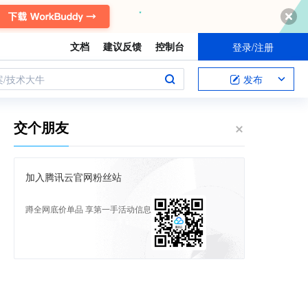
文档
建议反馈
控制台
登录/注册
案/技术大牛
发布
交个朋友
加入腾讯云官网粉丝站
蹲全网底价单品 享第一手活动信息