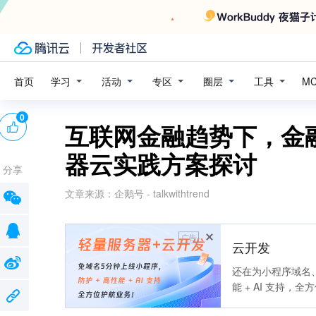
学习
活动
专区
圈层
工具
首页
M
0
互联网金融趋势下，金
器云实践方案探讨
分享
文章来源：
企鹅号 - talkwithtrend
广告
云开发
还在为小程序域名、
能 + AI 支持，