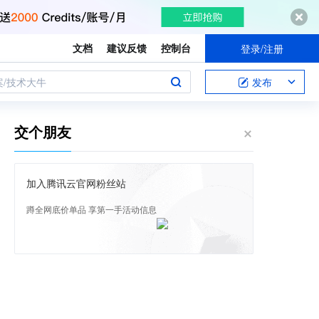
文档
建议反馈
控制台
登录/注册
案/技术大牛
发布
交个朋友
加入腾讯云官网粉丝站
蹲全网底价单品 享第一手活动信息