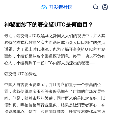
神秘面纱下的奢交链UTC是何面目？
最近，奢交链UTC以黑马之势闯入人们的视线中，并因其
独特的模式和雄厚的实力而迅速成为众人口口相传的焦点
话题。为了跟上时代潮流，也为了揭开奢交链UTC的神秘
面纱，小编积极从各个渠道探听消息。终于，功夫不负有
心人，小编得到了一份UTC内部人员流出的秘密······
奢交链UTC的缘起
中国人自古爱玉爱珠宝，并且将它们置于一个崇高的位
置，这就使得珠宝玉石等奢侈品拥有了广阔的市场发展空
间。但是，随着市场的繁荣，同时而来的是以次充好、以
假乱真、哄抬价格等行业乱象，结果是让消费者寒心，令
投资者担心。然而，即使问题频发，珠宝玉石奢侈品市场