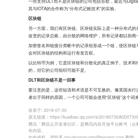
一些支持DLT而不是区块链的公司包括谷歌，最近与Digit
其与IOTA的合作称为“分布式记账技术”的实验。
区块链
另一方面，我们有区块链。区块链实际上是一种分布式的
改变的记录总账，由分散的网络维护，所有记录都以协商
加密签名和链接分类帐中的记录组形成一个链，使区块链
会对区块链的结构和运行有发言权。
以比特币为例，它是区块链和分散化的真正例子。技术和
的，但它的公司组织可能不是。
DLT和区块链不是一回事
要注意的是，这些短语和术语是不可互换的。像英国央行
者出于同样的原因，一个公司可能会使用“区块链”这个词
发表于:
2018-07-30
原文链接
：
https://kuaibao.qq.com/s/20180730A0D0TI0
腾讯「腾讯云开发者社区」是腾讯内容开放平台帐号（企
布内容。
如有侵权，请联系 cloudcommunity@tencent.com 删除