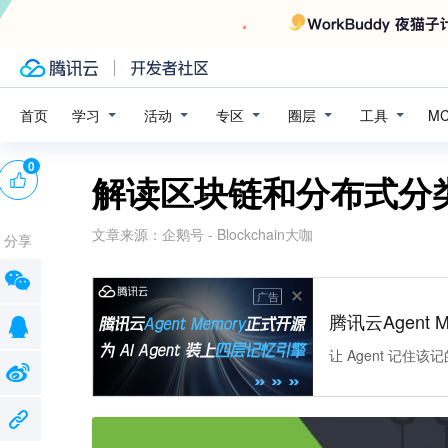
学习
活动
专区
圈层
工具
首页
M
0
解读区块链和分布式分
文章来源：
企鹅号 - Blockchain大咖
分享
广告
腾讯云Agent 
让 Agent 记