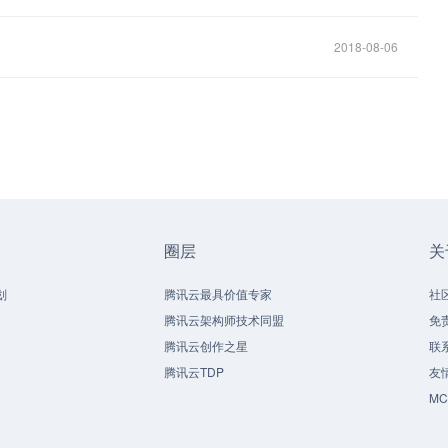
2018-08-06
圈层
关
划
腾讯云最具价值专家
社
腾讯云架构师技术同盟
免
腾讯云创作之星
联
腾讯云TDP
友
M