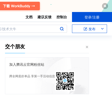
文档
建议反馈
控制台
登录/注册
案/技术大牛
发布
交个朋友
加入腾讯云官网粉丝站
蹲全网底价单品 享第一手活动信息