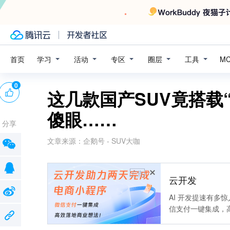
学习
活动
专区
圈层
工具
首页
M
0
这几款国产SUV竟搭载
傻眼……
分享
文章来源：
企鹅号 - SUV大咖
广告
云开发
AI 开发提速有多
信支付一键集成，