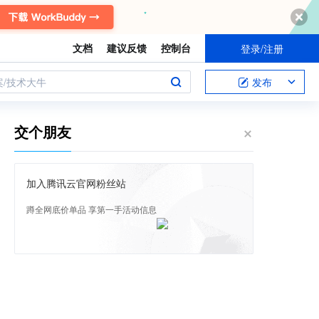
文档
建议反馈
控制台
登录/注册
案/技术大牛
发布
交个朋友
加入腾讯云官网粉丝站
蹲全网底价单品 享第一手活动信息