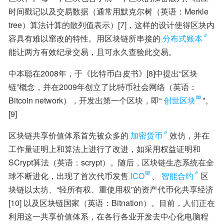
时间戳记以及交易数据（通常用默克尔树（英语：Merkle 
tree）算法计算的散列值表示）[7]，这样的设计使得区块内
容具有难以窜改的特性。用区块链所串接的
分布式账本
能让两方有效纪录交易，且可永久查验此交易。
中本聪在2008年，于《比特币白皮书》[8]中提出“区块
链”概念，并在2009年创立了比特币社会网络（英语：
Bitcoin network），开发出第一个区块，即“
创世区块
”。
[9]
区块链共享价值体系首先被众多的
加密货币
效仿，并在
工作量证明上和算法上进行了改进，如采用权益证明和
SCrypt算法（英语：scrypt）。随后，区块链生态系统在全
球不断进化，出现了首次代币发售
ICO
、
智能合约
区
块链以太坊、“轻所有权、重使用权”的资产代币化共享经济
[10] 以及区块链国家（英语：Bitnation）。目前，人们正在
利用这一共享价值体系，在各行各业开发去中心化电脑程