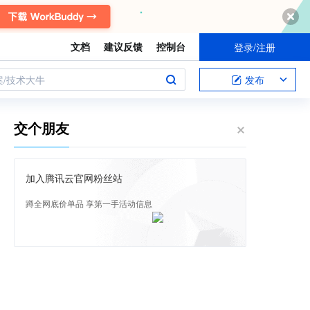
文档
建议反馈
控制台
登录/注册
案/技术大牛
发布
交个朋友
加入腾讯云官网粉丝站
蹲全网底价单品 享第一手活动信息