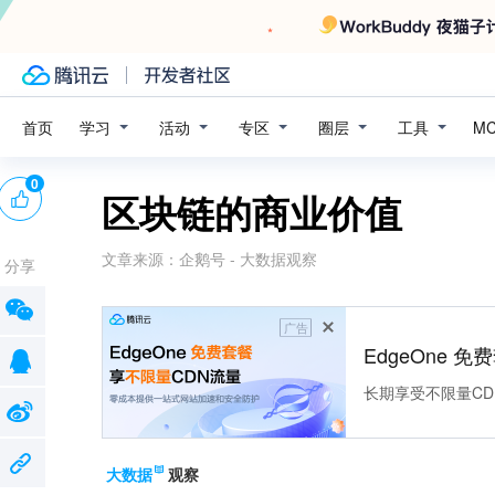
学习
活动
专区
圈层
工具
首页
M
0
区块链的商业价值
文章来源：
企鹅号 - 大数据观察
分享
广告
EdgeOne 
长期享受不限量CD
大数据
观察