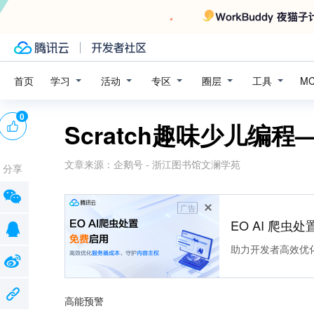
学习
活动
专区
圈层
工具
首页
M
0
Scratch趣味少儿编
文章来源：
企鹅号 - 浙江图书馆文澜学苑
分享
广告
EO AI 爬虫
助力开发者高效优
高能预警