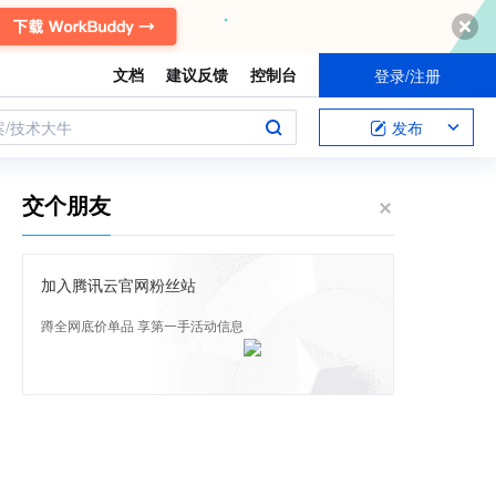
文档
建议反馈
控制台
登录/注册
案/技术大牛
发布
交个朋友
加入腾讯云官网粉丝站
蹲全网底价单品 享第一手活动信息