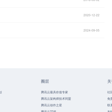
2020-12-22
2024-09-05
圈层
关
划
腾讯云最具价值专家
社
腾讯云架构师技术同盟
免
腾讯云创作之星
联
腾讯云TDP
友