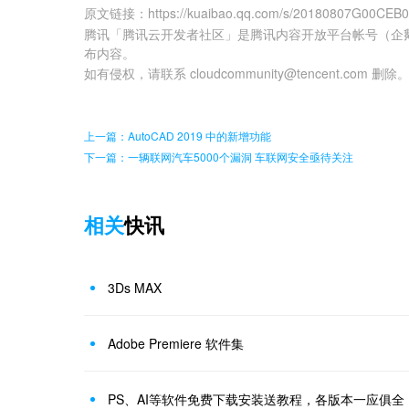
原文链接
：
https://kuaibao.qq.com/s/20180807G00CEB
腾讯「腾讯云开发者社区」是腾讯内容开放平台帐号（企
布内容。
如有侵权，请联系 cloudcommunity@tencent.com 删除
上一篇：AutoCAD 2019 中的新增功能
下一篇：一辆联网汽车5000个漏洞 车联网安全亟待关注
相关
快讯
3Ds MAX
Adobe Premiere 软件集
PS、AI等软件免费下载安装送教程，各版本一应俱全