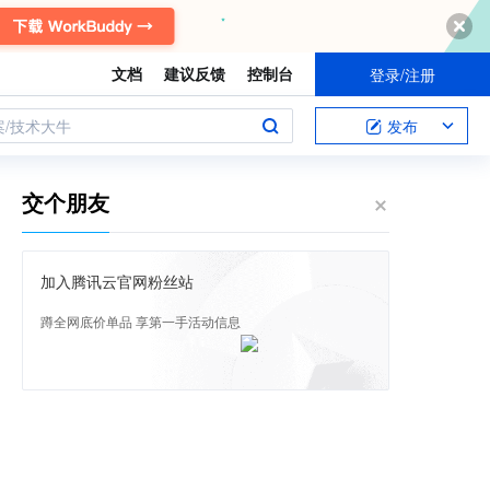
文档
建议反馈
控制台
登录/注册
案/技术大牛
发布
交个朋友
加入腾讯云官网粉丝站
蹲全网底价单品 享第一手活动信息