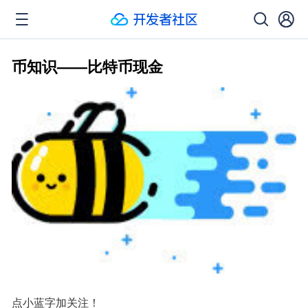
币知识——比特币现金
点小蓝字加关注！