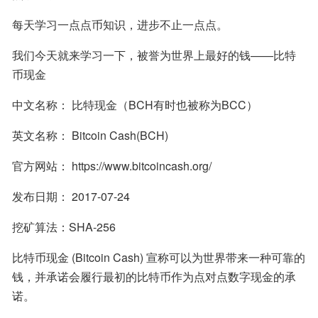
每天学习一点点币知识，进步不止一点点。
我们今天就来学习一下，被誉为世界上最好的钱——比特
币现金
中文名称： 比特现金（BCH有时也被称为BCC）
英文名称： Bitcoin Cash(BCH)
官方网站： https://www.bitcoincash.org/
发布日期： 2017-07-24
挖矿算法：SHA-256
比特币现金 (Bitcoin Cash) 宣称可以为世界带来一种可靠的
钱，并承诺会履行最初的比特币作为点对点数字现金的承
诺。