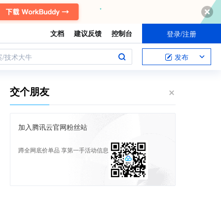
文档
建议反馈
控制台
登录/注册
案/技术大牛
发布
交个朋友
加入腾讯云官网粉丝站
蹲全网底价单品 享第一手活动信息