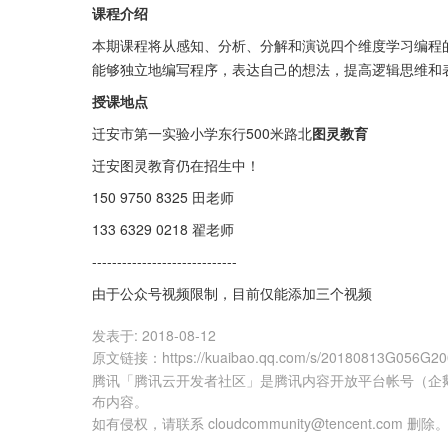
课程介绍
本期课程将从感知、分析、分解和演说四个维度学习编程
能够独立地编写程序，表达自己的想法，提高逻辑思维和
授课地点
迁安市第一实验小学东行500米路北
图灵教育
迁安图灵教育仍在招生中！
150 9750 8325 田老师
133 6329 0218 翟老师
-----------------------------
由于公众号视频限制，目前仅能添加三个视频
发表于:
2018-08-12
原文链接
：
https://kuaibao.qq.com/s/20180813G056G2
腾讯「腾讯云开发者社区」是腾讯内容开放平台帐号（企
布内容。
如有侵权，请联系 cloudcommunity@tencent.com 删除