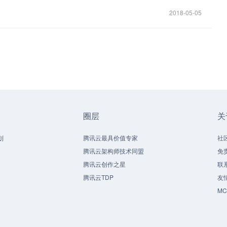
2018-05-05
圈层
关
划
腾讯云最具价值专家
社
腾讯云架构师技术同盟
免
腾讯云创作之星
联
腾讯云TDP
友
M