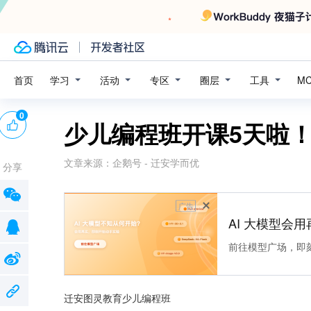
学习
活动
专区
圈层
工具
首页
M
0
少儿编程班开课5天啦
文章来源：
企鹅号 - 迁安学而优
分享
广告
AI 大模型会用
前往模型广场，即
迁安图灵教育少儿编程班