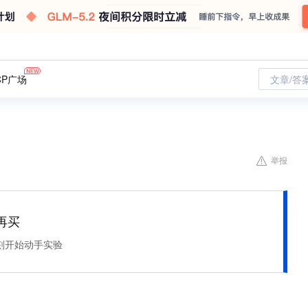
CP广场
文章/答
！
举报
再买
刻开始动手实验