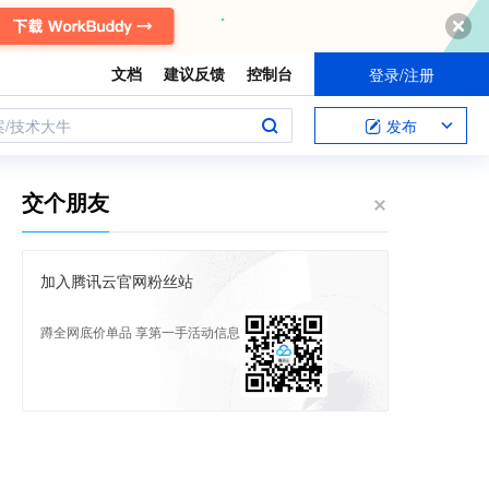
文档
建议反馈
控制台
登录/注册
案/技术大牛
发布
交个朋友
加入腾讯云官网粉丝站
蹲全网底价单品 享第一手活动信息