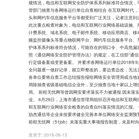
规情况，电信和互联网安全防护体系系列标准符合情况，
管部门抽查与各网络运行单位自查相结合 在互联网时代，
头和网约车信息服务平台等都受到广泛关注，记者注意到
此次重点检查对象为，电信和互联网行业网络基础设施、
计费系统、域名系统、电子邮件系统、移动应用商店、移
频监控摄像头等重点物联网平台、网约车信息服务平台、
护体系系列标准符合情况，可能存在的弱口令、中高危漏
照《通信网络安全防护管理办法》的规定，在工信部“通信
行定级备案或变更备案。 并要求各网络运行单位2018年
全问题逐一做好记录，能立即整改的，要边查边改，无法
各单位要将自查工作总结报告报给网络安全管理局或当地
局除抽查省级基础电信企业外，至少抽查当地十家以上增值
局。 前程无忧网等曾因网安要求落实不力被通报 因未落
业。 6月29日，上海市通信管理局组织召开电信和互联网
和互联网行业网络安全检查的自查自纠落实情况的汇报。
劢杰通信等企业未按要求健全完善本单位网络安全监测预
前程无忧网（51job）未落实重大事项报告制度，未及
发表于:
2018-08-13