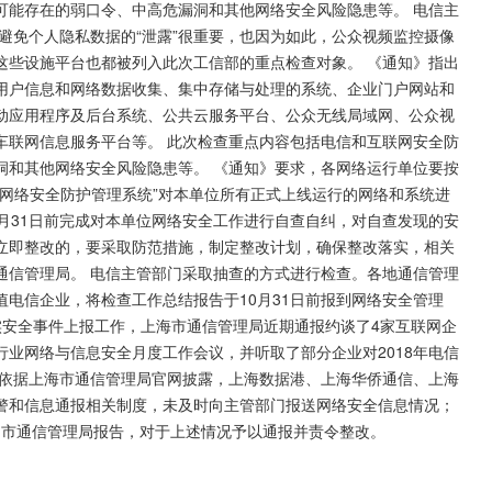
可能存在的弱口令、中高危漏洞和其他网络安全风险隐患等。 电信主
避免个人隐私数据的“泄露”很重要，也因为如此，公众视频监控摄像
这些设施平台也都被列入此次工信部的重点检查对象。 《通知》指出
用户信息和网络数据收集、集中存储与处理的系统、企业门户网站和
动应用程序及后台系统、公共云服务平台、公众无线局域网、公众视
车联网信息服务平台等。 此次检查重点内容包括电信和互联网安全防
洞和其他网络安全风险隐患等。 《通知》要求，各网络运行单位要按
网络安全防护管理系统”对本单位所有正式上线运行的网络和系统进
9月31日前完成对本单位网络安全工作进行自查自纠，对自查发现的安
立即整改的，要采取防范措施，制定整改计划，确保整改落实，相关
通信管理局。 电信主管部门采取抽查的方式进行检查。各地通信管理
电信企业，将检查工作总结报告于10月31日前报到网络安全管理
实安全事件上报工作，上海市通信管理局近期通报约谈了4家互联网企
行业网络与信息安全月度工作会议，并听取了部分企业对2018年电信
 依据上海市通信管理局官网披露，上海数据港、上海华侨通信、上海
警和信息通报相关制度，未及时向主管部门报送网络安全信息情况；
时向市通信管理局报告，对于上述情况予以通报并责令整改。