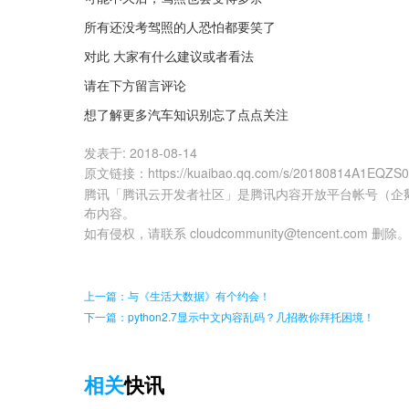
所有还没考驾照的人恐怕都要笑了
对此 大家有什么建议或者看法
请在下方留言评论
想了解更多汽车知识别忘了点点关注
发表于:
2018-08-14
原文链接
：
https://kuaibao.qq.com/s/20180814A1EQZS
腾讯「腾讯云开发者社区」是腾讯内容开放平台帐号（企
布内容。
如有侵权，请联系 cloudcommunity@tencent.com 删除
上一篇：与《生活大数据》有个约会！
下一篇：python2.7显示中文内容乱码？几招教你拜托困境！
相关
快讯