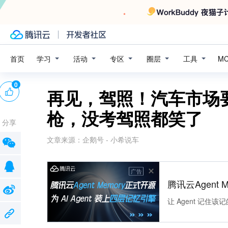
学习
活动
专区
圈层
工具
首页
M
0
再见，驾照！汽车市场
枪，没考驾照都笑了
分享
文章来源：
企鹅号 - 小希说车
广告
腾讯云Agent 
让 Agent 记