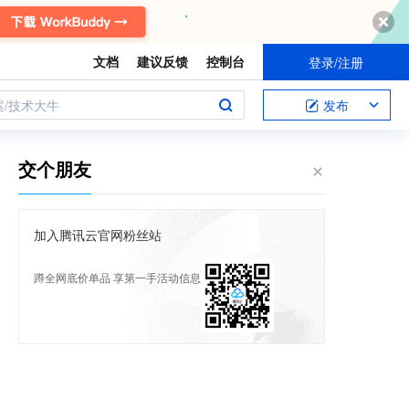
文档
建议反馈
控制台
登录/注册
案/技术大牛
发布
交个朋友
加入腾讯云官网粉丝站
蹲全网底价单品 享第一手活动信息