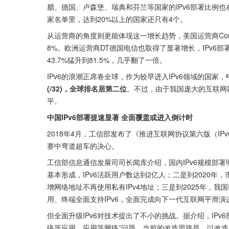
腊、德国、卢森堡、瑞典和芬兰等国家的IPv6部署比例也
家名单里，达到20%以上的国家还只有4个。
从运营商的角度则更能体现这一增长趋势，美国运营商Comcas
8%。欧洲运营商DT德国电信也取得了显著增长，IPv6部署率
43.7%猛升到81.5%，几乎翻了一倍。
IPv6的浪潮正席卷全球，作为较早进入IPv6领域的国家，
(/32)，全球排名居第二位
。不过，由于我国庞大的互联网
平。
中国IPv6部署提速显著 全面覆盖或进入倒计时
2018年4月，工信部发布了《推进互联网协议第六版（I
赛中弯道超车的决心。
工信部信息通信发展司司长闻库介绍，国内IPv6规模部署
基本形成，IPv6活跃用户数达到2亿人；二是到2020年
增网络地址不再使用私有IPv4地址；三是到2025年，我
用、终端全面支持IPv6，全面完成向下一代互联网平滑演
但全面升级IPv6对技术提出了不小的挑战。据介绍，IP
络等应用、应用等网络”问题。当前的改造思路是，以改造