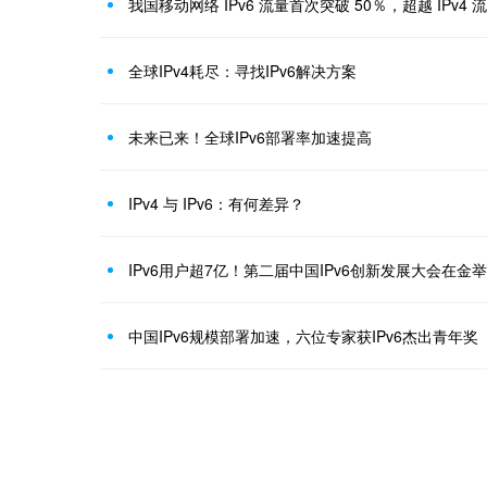
我国移动网络 IPv6 流量首次突破 50％，超越 IPv4 
全球IPv4耗尽：寻找IPv6解决方案
未来已来！全球IPv6部署率加速提高
IPv4 与 IPv6：有何差异？
IPv6用户超7亿！第二届中国IPv6创新发展大会在金
中国IPv6规模部署加速，六位专家获IPv6杰出青年奖