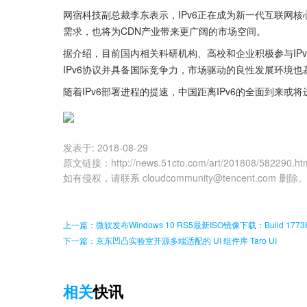
网宿科技副总裁李东表示，IPv6正在成为新一代互联网
需求，也将为CDN产业带来更广阔的市场空间。
据介绍，目前国内相关科研机构、高校和企业积极参与IP
IPv6协议并具备国际竞争力，市场驱动的良性发展环境也
随着IPv6部署进程的提速，中国距离IPv6的全面到来或
发表于:
2018-08-29
原文链接
：
http://news.51cto.com/art/201808/582290.ht
如有侵权，请联系 cloudcommunity@tencent.com 删除
上一篇：微软发布Windows 10 RS5最新ISO镜像下载：Build 1773
下一篇：京东凹凸实验室开源多端适配的 UI 组件库 Taro UI
相关
快讯