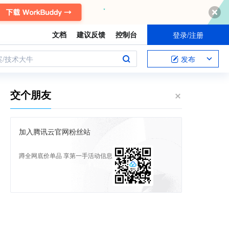
文档
建议反馈
控制台
登录/注册
案/技术大牛
发布
交个朋友
加入腾讯云官网粉丝站
蹲全网底价单品 享第一手活动信息