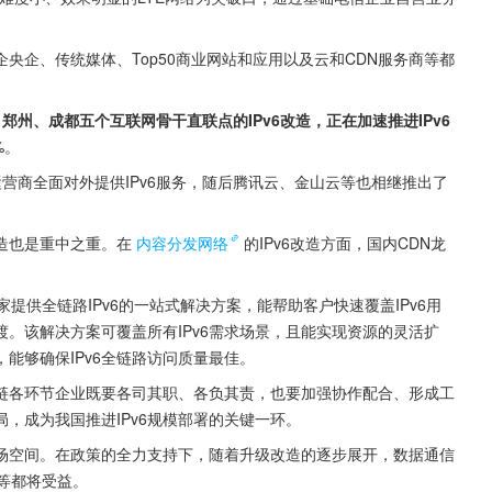
央企、传统媒体、Top50商业网站和应用以及云和CDN服务商等都
州、成都五个互联网骨干直联点的IPv6改造，正在加速推进IPv6
%。
营商全面对外提供IPv6服务，随后腾讯云、金山云等也相继推出了
改造也是重中之重。在
内容分发网络
的IPv6改造方面，国内CDN龙
家提供全链路IPv6的一站式解决方案，能帮助客户快速覆盖IPv6用
过渡。该解决方案可覆盖所有IPv6需求场景，且能实现资源的灵活扩
能够确保IPv6全链路访问质量最佳。
业链各环节企业既要各司其职、各负其责，也要加强协作配合、形成工
，成为我国推进IPv6规模部署的关键一环。
市场空间。在政策的全力支持下，随着升级改造的逐步展开，数据通信
等都将受益。