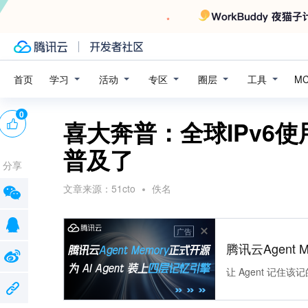
学习
活动
专区
圈层
工具
首页
M
0
喜大奔普：全球IPv6使
普及了
分享
文章来源：
51cto
佚名
广告
腾讯云Agent 
让 Agent 记