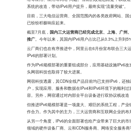
系统的改造，带动IPv6用户提升，最终实现“流量突破”。  
目前，三大电信运营商、全国范围内的各类政府网站、国企
已纷纷积极响应起来。
截至7月底，
国内三大运营商已经完成北京、上海、广州、郑
推广
。今年以来，其国内IPv6用户占比已从0.3%上升到5
云厂商们也在有序推进中，阿里云在6月份宣布联合三大运
IPv6的部署计划。
作为IPv6规模部署的重要组成部分，应用基础设施IPv6
头网宿科技也取得了较大进展。
网宿科技透露，其CDN全线产品目前均已支持IPv6，还独
户，实现应用、服务和数据在IPv4和IPv6环境下的顺利
容。另外，网宿通过对内部全平台设备进行双协议栈改造，
但推进IPv6规模部署是一项庞大、艰巨的系统工程，产
作合力。作为其中的主力，三大运营商和互联网企业的布局
从另一个角度，IPv6的全面部署也给产业带来了巨大的
领域的硬件设备厂商、云和CDN服务商、网络安全服务商