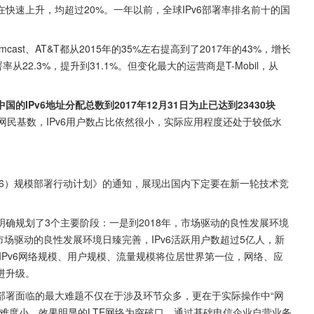
在快速上升，均超过20%。一年以前，全球IPv6部署率排名前十的国
t、AT&T都从2015年的35%左右提高到了2017年的43%，增长
从22.3%，提升到31.1%。但变化最大的运营商是T-Mobil，从
中国的IPv6地址分配总数到2017年12月31日为止已达到23430块
网民基数，IPv6用户数占比依然很小，实际应用程度还处于较低水
Pv6）规模部署行动计划》的通知，展现出国内下定要在新一轮技术竞
明确规划了3个主要阶段：一是到2018年，市场驱动的良性发展环境
，市场驱动的良性发展环境日臻完善，IPv6活跃用户数超过5亿人，新
国IPv6网络规模、用户规模、流量规模将位居世界第一位，网络、应
进升级。
v6部署面临的最大难题不仅在于涉及环节众多，更在于实际操作中“网
难度小、效果明显的LTE网络为突破口，通过基础电信企业自营业务