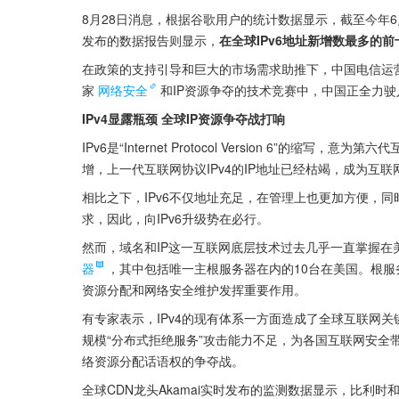
8月28日消息，根据谷歌用户的统计数据显示，截至今年6月
发布的数据报告则显示，
在全球IPv6地址新增数最多的
在政策的支持引导和巨大的市场需求助推下，中国电信运营
家
网络安全
和IP资源争夺的技术竞赛中，中国正全力驶
IPv4显露瓶颈 全球IP资源争夺战打响
IPv6是“Internet Protocol Version 6”
增，上一代互联网协议IPv4的IP地址已经枯竭，成为互联
相比之下，IPv6不仅地址充足，在管理上也更加方便，
求，因此，向IPv6升级势在必行。
然而，域名和IP这一互联网底层技术过去几乎一直掌握在美
器
，其中包括唯一主根服务器在内的10台在美国。根服
资源分配和网络安全维护发挥重要作用。
有专家表示，IPv4的现有体系一方面造成了全球互联网
规模“分布式拒绝服务”攻击能力不足，为各国互联网安全
络资源分配话语权的争夺战。
全球CDN龙头Akamai实时发布的监测数据显示，比利时