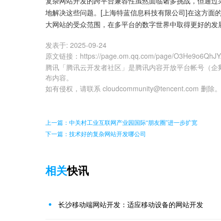
复杂网站开发的跨平台兼容性虽然面临诸多挑战，但通过
地解决这些问题。[上海特蓝信息科技有限公司]在这方面
大网站的受众范围，在多平台的数字世界中取得更好的发
发表于:
2025-09-24
原文链接
：
https://page.om.qq.com/page/O3He9o6Qh
腾讯「腾讯云开发者社区」是腾讯内容开放平台帐号（企
布内容。
如有侵权，请联系 cloudcommunity@tencent.com 删除
上一篇：中关村工业互联网产业园国际“朋友圈”进一步扩宽
下一篇：技术好的复杂网站开发哪公司
相关
快讯
长沙移动端网站开发：适应移动设备的网站开发