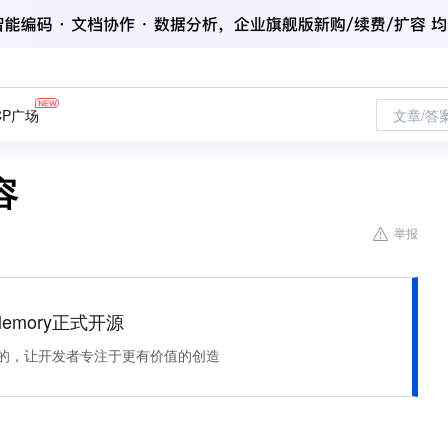
CP广场
文章/答
容
举报
Memory正式开源
住该记的，让开发者专注于更有价值的创造