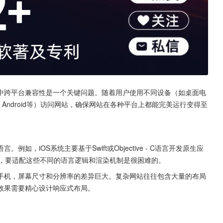
中跨平台兼容性是一个关键问题。随着用户使用不同设备（如桌面电
、Android等）访问网站，确保网站在各种平台上都能完美运行变得至
，iOS系统主要基于Swift或Objective - C语言开发原生应
网站来说，要适配这些不同的语言逻辑和渲染机制是很困难的。
手机，屏幕尺寸和分辨率的差异巨大。复杂网站往往包含大量的布局
效果需要精心设计响应式布局。