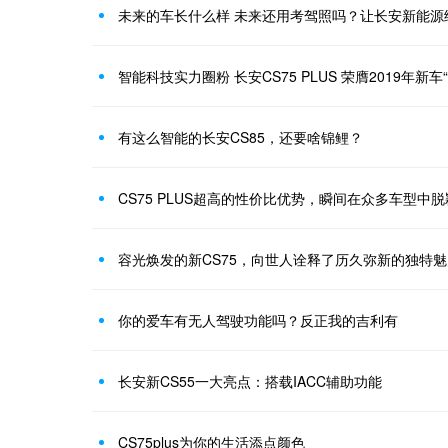
未来的车长什么样 未来还用考驾照吗？让长安新能源
智能科技实力圈粉 长安CS75 PLUS 荣膺2019年新车
有这么智能的长安CS85，还要啥锦鲤？
CS75 PLUS超高的性价比优势，瞬间在众多车型中
容光焕发的新CS75，向世人诠释了历久弥新的独特魅
你的爱车有无人驾驶功能吗？反正我的吉利有
长安新CS55一大亮点：搭载IACC辅助功能
CS75plus为你的生活添点颜色