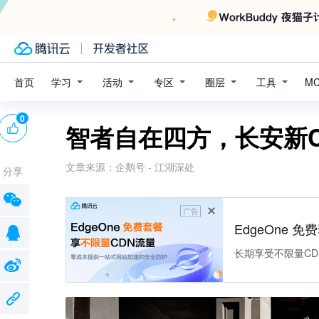
学习
活动
专区
圈层
工具
首页
M
0
智者自在四方，长安新C
文章来源：
企鹅号 - 江湖深处
分享
广告
EdgeOne 
长期享受不限量CD