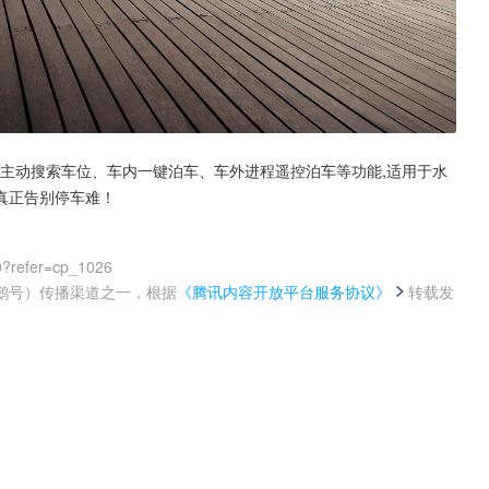
实现主动搜索车位、车内一键泊车、车外进程遥控泊车等功能,适用于水
真正告别停车难！
0?refer=cp_1026
鹅号）传播渠道之一，根据
《腾讯内容开放平台服务协议》
转载发
。