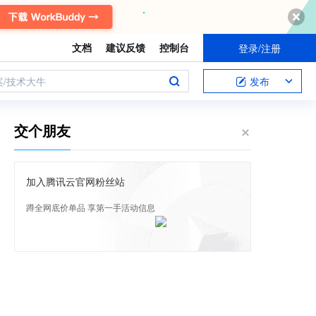
文档
建议反馈
控制台
登录/注册
案/技术大牛
发布
交个朋友
加入腾讯云官网粉丝站
蹲全网底价单品 享第一手活动信息