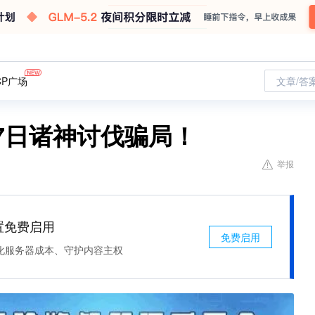
CP广场
文章/答
7日诸神讨伐骗局！
举报
处置免费启用
免费启用
化服务器成本、守护内容主权