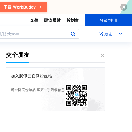
文档
建议反馈
控制台
登录/注册
案/技术大牛
发布
交个朋友
加入腾讯云官网粉丝站
蹲全网底价单品 享第一手活动信息