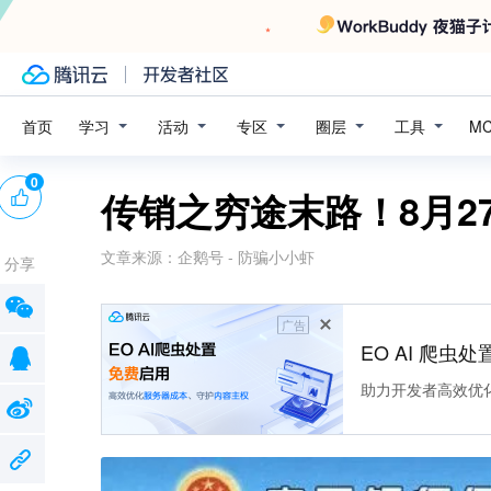
学习
活动
专区
圈层
工具
首页
M
0
传销之穷途末路！8月2
文章来源：
企鹅号 - 防骗小小虾
分享
广告
EO AI 爬虫
助力开发者高效优