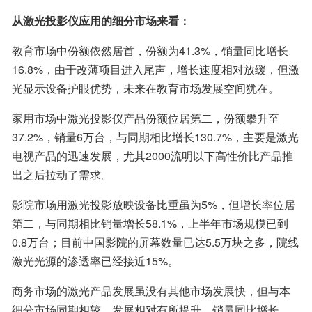
从激光投影仪应用的细分市场来看：
教育市场中份额依然居首，份额为41.3%，销量同比增长
16.8%，由于改薄项目进入尾声，增长速度相对放缓，但激
光显示设备护眼优势，未来在教育市场发展空间犹在。
家用市场中激光投影仪产品份额位居第二，份额攀升至
37.2%，销量6万台，与同期相比增长130.7%，主要是激光
电视产品的迅速发展，尤其2000流明以下高性价比产品推
出之后拉动了需求。
影院市场用激光投影放映设备比重虽为5%，但增长率位居
第二，与同期相比销量增长58.1%，上半年市场规模已到
0.8万台；目前中国影院的屏幕数量已达5.5万块之多，院线
激光光源的渗透率已经接近15%。
商务市场的激光产品发展虽没有其他市场发展快，但与本
细分市场同期相较，发展相对有所提升，销量同比增长