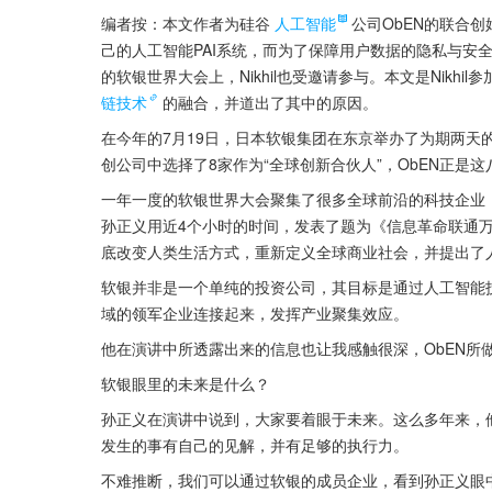
编者按：本文作者为硅谷
人工智能
公司ObEN的联合创始人
己的人工智能PAI系统，而为了保障用户数据的隐私与安全，这
的软银世界大会上，Nikhil也受邀请参与。本文是Nik
链技术
的融合，并道出了其中的原因。
在今年的7月19日，日本软银集团在东京举办了为期两天的“
创公司中选择了8家作为“全球创新合伙人”，ObEN正是
一年一度的软银世界大会聚集了很多全球前沿的科技企业
孙正义用近4个小时的时间，发表了题为《信息革命联通
底改变人类生活方式，重新定义全球商业社会，并提出了
软银并非是一个单纯的投资公司，其目标是通过人工智能
域的领军企业连接起来，发挥产业聚集效应。
他在演讲中所透露出来的信息也让我感触很深，ObEN所
软银眼里的未来是什么？
孙正义在演讲中说到，大家要着眼于未来。这么多年来，
发生的事有自己的见解，并有足够的执行力。
不难推断，我们可以通过软银的成员企业，看到孙正义眼