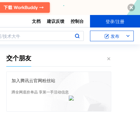
文档
建议反馈
控制台
登录/注册
案/技术大牛
发布
交个朋友
加入腾讯云官网粉丝站
蹲全网底价单品 享第一手活动信息