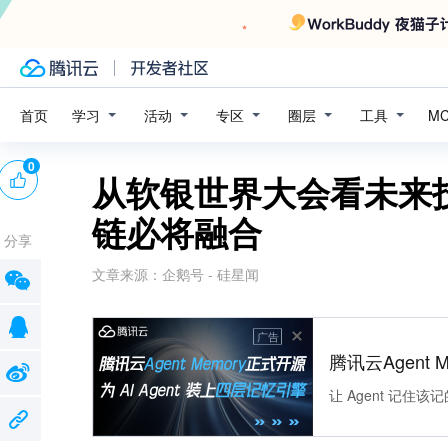
学习
活动
专区
圈层
工具
首页
M
0
从软银世界大会看未来
链必将融合
分享
文章来源：
企鹅号 - 硅星闻
广告
腾讯云Agent 
让 Agent 记