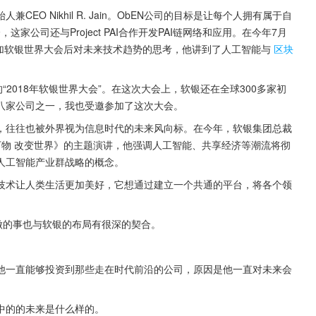
兼CEO Nikhil R. Jain。ObEN公司的目标是让每个人拥有属于自
家公司还与Project PAI合作开发PAI链网络和应用。在今年7月
hil参加软银世界大会后对未来技术趋势的思考，他讲到了人工智能与
区块
2018年软银世界大会”。在这次大会上，软银还在全球300多家初
这八家公司之一，我也受邀参加了这次大会。
，往往也被外界视为信息时代的未来风向标。在今年，软银集团总裁
万物 改变世界》的主题演讲，他强调人工智能、共享经济等潮流将彻
人工智能产业群战略的概念。
技术让人类生活更加美好，它想通过建立一个共通的平台，将各个领
做的事也与软银的布局有很深的契合。
他一直能够投资到那些走在时代前沿的公司，原因是他一直对未来会
中的的未来是什么样的。